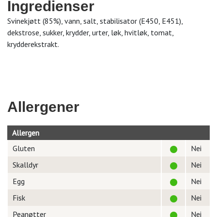
Ingredienser
Svinekjøtt (85%), vann, salt, stabilisator (E450, E451),
dekstrose, sukker, krydder, urter, løk, hvitløk, tomat,
krydderekstrakt.
Allergener
Allergen
Gluten
Nei
Skalldyr
Nei
Egg
Nei
Fisk
Nei
Peanøtter
Nei