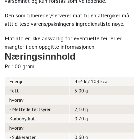
varsomhet og kun forstås som veiledende.
Den som tilbereder/serverer mat til en allergiker må
alltid lese varens/pakningens ingrediensliste nøye.
Matinfo er ikke ansvarlig for eventuelle feil eller
mangler i den oppgitte informasjonen.
Næringsinnhold
Pr. 100 gram.
Energi
454 kJ/ 109 kcal
Fett
5,00 g
hvorav
- Mettede fettsyrer
2,10 g
Karbohydrat
0,70 g
hvorav
- Sukkerarter
0,60 g