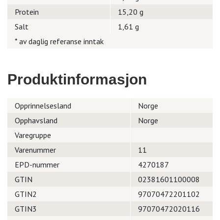
Protein
15,20 g
Salt
1,61 g
* av daglig referanse inntak
Produktinformasjon
Opprinnelsesland
Norge
Opphavsland
Norge
Varegruppe
Varenummer
11
EPD-nummer
4270187
GTIN
02381601100008
GTIN2
97070472201102
GTIN3
97070472020116