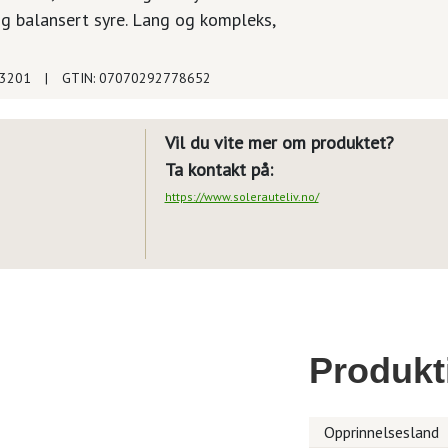
og balansert syre. Lang og kompleks,
63201
|
GTIN: 07070292778652
Vil du vite mer om produktet?
Ta kontakt på:
https://www.solerauteliv.no/
Produkt
Opprinnelsesland