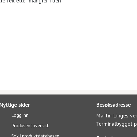
le feil eller mangler i den
Nyttige sider
Besøksadresse
Logg inn
Martin Linges vei
Terminalbygget p
Produsentoversikt
Søk i produktdatabasen