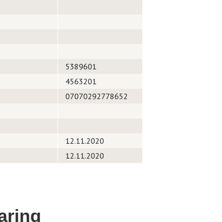
5389601
4563201
07070292778652
12.11.2020
12.11.2020
aring