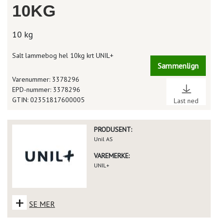
10KG
10 kg
Salt lammebog hel 10kg krt UNIL+
Sammenlign
Varenummer: 3378296
EPD-nummer: 3378296
GTIN: 02351817600005
Last ned
PRODUSENT:
Unil AS
VAREMERKE:
UNIL+
+
SE MER