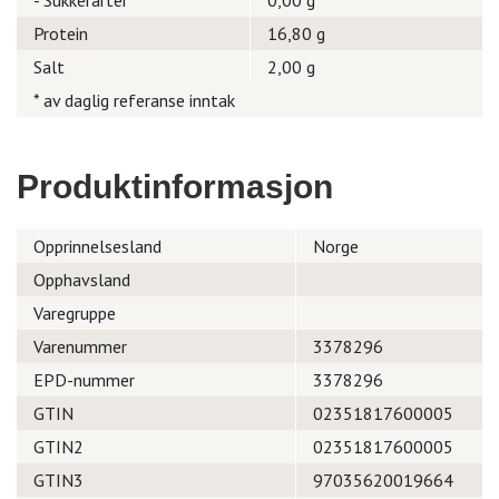
- Sukkerarter
0,00 g
Protein
16,80 g
Salt
2,00 g
* av daglig referanse inntak
Produktinformasjon
Opprinnelsesland
Norge
Opphavsland
Varegruppe
Varenummer
3378296
EPD-nummer
3378296
GTIN
02351817600005
GTIN2
02351817600005
GTIN3
97035620019664