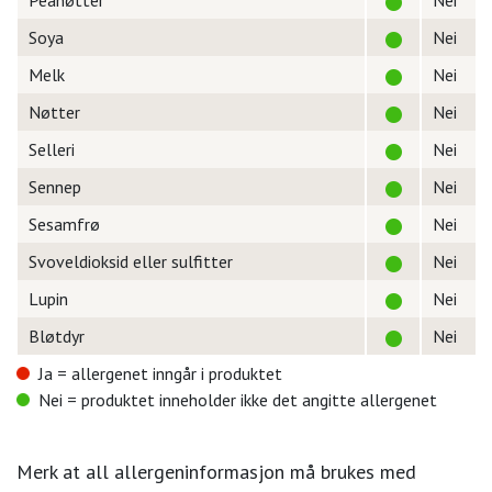
Peanøtter
Nei
Soya
Nei
Melk
Nei
Nøtter
Nei
Selleri
Nei
Sennep
Nei
Sesamfrø
Nei
Svoveldioksid eller sulfitter
Nei
Lupin
Nei
Bløtdyr
Nei
Ja = allergenet inngår i produktet
Nei = produktet inneholder ikke det angitte allergenet
Merk at all allergeninformasjon må brukes med