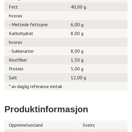
Fett
40,00 g
hvorav
- Mettede fettsyrer
6,00 g
Karbohydrat
8,00 g
hvorav
- Sukkerarter
8,00 g
Kostfiber
1,50 g
Protein
5,00 g
Salt
12,00 g
* av daglig referanse inntak
Produktinformasjon
Opprinnelsesland
Sveits