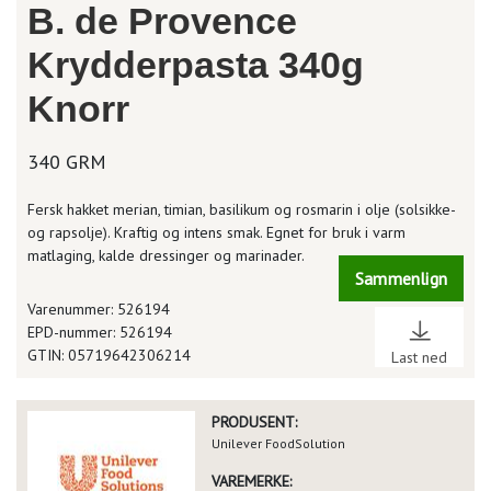
B. de Provence
Krydderpasta 340g
Knorr
340 GRM
Fersk hakket merian, timian, basilikum og rosmarin i olje (solsikke-
og rapsolje). Kraftig og intens smak. Egnet for bruk i varm
matlaging, kalde dressinger og marinader.
Sammenlign
Varenummer: 526194
EPD-nummer: 526194
GTIN: 05719642306214
Last ned
PRODUSENT:
Unilever FoodSolution
VAREMERKE: