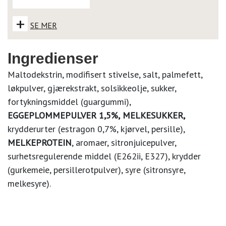
+
SE MER
Ingredienser
Maltodekstrin, modifisert stivelse, salt, palmefett,
løkpulver, gjærekstrakt, solsikkeolje, sukker,
fortykningsmiddel (guargummi),
EGGEPLOMMEPULVER 1,5%,
MELKESUKKER,
krydderurter (estragon 0,7%, kjørvel, persille),
MELKEPROTEIN
, aromaer, sitronjuicepulver,
surhetsregulerende middel (E262ii, E327), krydder
(gurkemeie, persillerotpulver), syre (sitronsyre,
melkesyre).