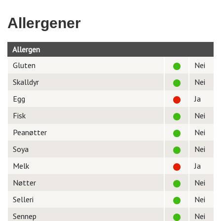
Allergener
Allergen
Gluten
Nei
Skalldyr
Nei
Egg
Ja
Fisk
Nei
Peanøtter
Nei
Soya
Nei
Melk
Ja
Nøtter
Nei
Selleri
Nei
Sennep
Nei