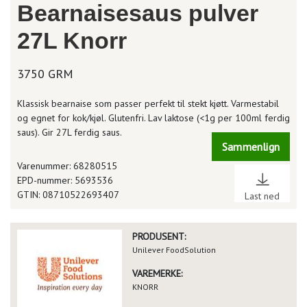
Bearnaisesaus pulver
27L Knorr
3750 GRM
Klassisk bearnaise som passer perfekt til stekt kjøtt. Varmestabil
og egnet for kok/kjøl. Glutenfri. Lav laktose (<1g per 100ml ferdig
saus). Gir 27L ferdig saus.
Sammenlign
Varenummer: 68280515
EPD-nummer: 5693536
GTIN: 08710522693407
Last ned
PRODUSENT:
Unilever FoodSolution
VAREMERKE:
KNORR