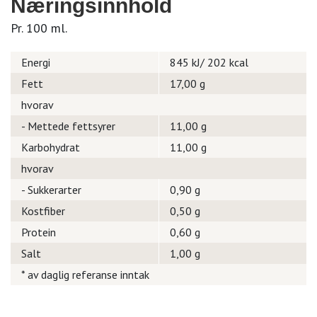
Næringsinnhold
Pr. 100 ml.
Energi
845 kJ/ 202 kcal
Fett
17,00 g
hvorav
- Mettede fettsyrer
11,00 g
Karbohydrat
11,00 g
hvorav
- Sukkerarter
0,90 g
Kostfiber
0,50 g
Protein
0,60 g
Salt
1,00 g
* av daglig referanse inntak