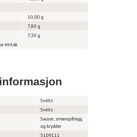
10,00 g
7,80 g
7,30 g
se inntak
informasjon
Sveits
Sveits
Sauser, smørepålegg
og krydder
5109111