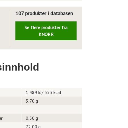
107 produkter i databasen
Se flere produkter fra
KNORR
innhold
1 489 kJ/ 353 kcal
3,70 g
er
0,50 g
72,00 g