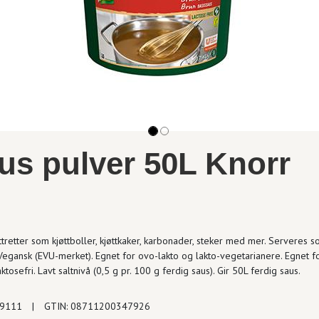
us pulver 50L Knorr
jøttretter som kjøttboller, kjøttkaker, karbonader, steker med mer. Serveres 
. Vegansk (EVU-merket). Egnet for ovo-lakto og lakto-vegetarianere. Egnet f
ktosefri. Lavt saltnivå (0,5 g pr. 100 g ferdig saus). Gir 50L ferdig saus.
09111
|
GTIN: 08711200347926