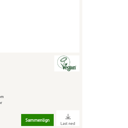
som
or
Sammenlign
Last ned