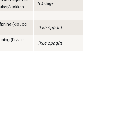
90 dager
ruker/kjøkken
pning (kjøl og
Ikke oppgitt
ining (fryste
Ikke oppgitt