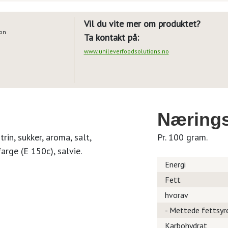
Vil du vite mer om produktet?
ion
Ta kontakt på:
www.unileverfoodsolutions.no
Nærings
rin, sukker, aroma, salt,
Pr. 100 gram.
farge (E 150c), salvie.
Energi
Fett
hvorav
- Mettede fettsyr
Karbohydrat