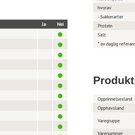
hvorav
- Sukkerarter
Ja
Nei
Protein
Salt
* av daglig referan
Produkt
Opprinnelsesland
Opphavsland
Varegruppe
Varenummer