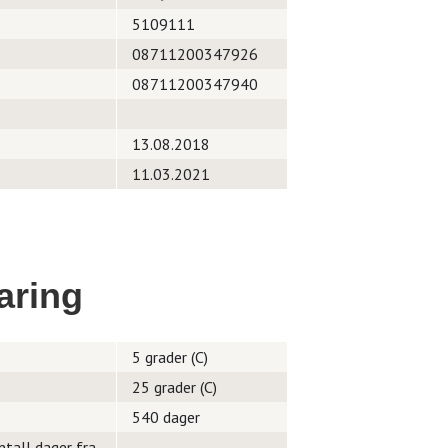
5109111
08711200347926
08711200347940
13.08.2018
11.03.2021
aring
5 grader (C)
25 grader (C)
540 dager
ntall dager fra