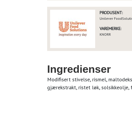
PRODUSENT:
Unilever FoodSolut
VAREMERKE:
KNORR
Ingredienser
Modifisert stivelse, rismel, maltodekst
gjærekstrakt, ristet løk, solsikkeolje, 