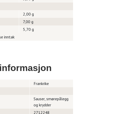
2,00 g
7,00 g
5,70 g
se inntak
informasjon
Frankrike
Sauser, smørepålegg
og krydder
2712248