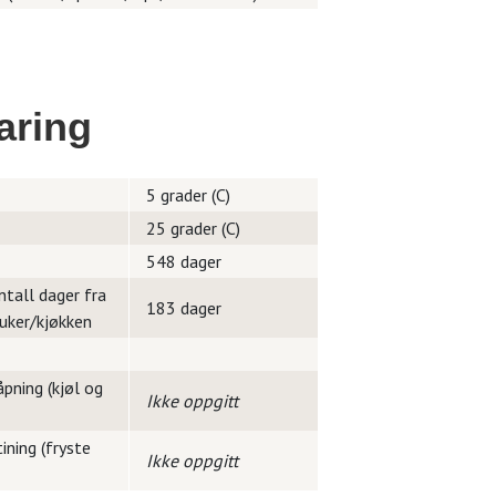
aring
5 grader (C)
25 grader (C)
548 dager
ntall dager fra
183 dager
ruker/kjøkken
pning (kjøl og
Ikke oppgitt
ining (fryste
Ikke oppgitt