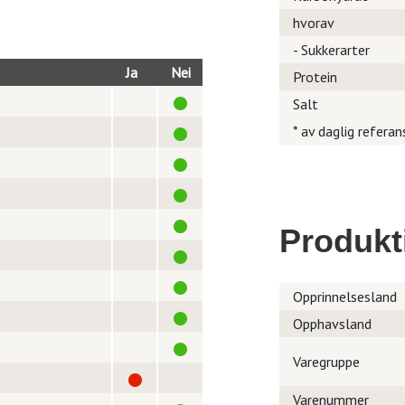
hvorav
- Sukkerarter
Ja
Nei
Protein
Salt
* av daglig referan
Produkt
Opprinnelsesland
Opphavsland
Varegruppe
Varenummer