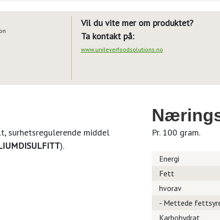
Vil du vite mer om produktet?
ion
Ta kontakt på:
www.unileverfoodsolutions.no
Nærings
lt, surhetsregulerende middel
Pr. 100 gram.
LIUMDISULFITT
).
Energi
Fett
hvorav
- Mettede fettsyr
Karbohydrat