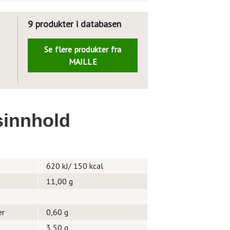
9 produkter i databasen
Se flere produkter fra
MAILLE
innhold
620 kJ/ 150 kcal
11,00 g
er
0,60 g
3,50 g