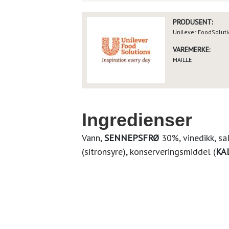
PRODUSENT:
Unilever FoodSolut
VAREMERKE:
MAILLE
Ingredienser
Vann,
SENNEPSFRØ
30%, vinedikk, sa
(sitronsyre), konserveringsmiddel (
KA