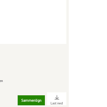
en
Sammenlign
Last ned