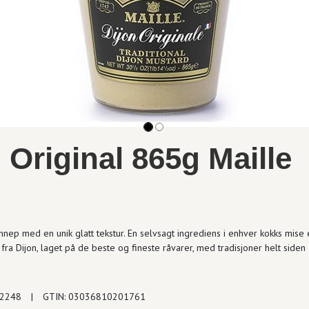
Original 865g Maille
nnep med en unik glatt tekstur. En selvsagt ingrediens i enhver kokks mise 
fra Dijon, laget på de beste og fineste råvarer, med tradisjoner helt siden
12248
|
GTIN: 03036810201761