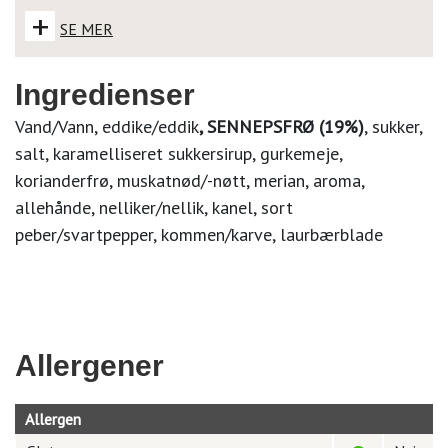
+
SE MER
Ingredienser
Vand/Vann, eddike/eddik
, SENNEPSFRØ (19%)
, sukker,
salt, karamelliseret sukkersirup, gurkemeje,
korianderfrø, muskatnød/-nøtt, merian, aroma,
allehånde, nelliker/nellik, kanel, sort
peber/svartpepper, kommen/karve, laurbærblade
Allergener
Allergen