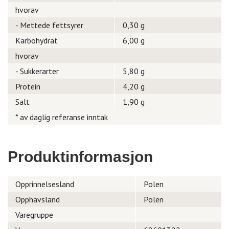
hvorav
- Mettede fettsyrer
0,30 g
Karbohydrat
6,00 g
hvorav
- Sukkerarter
5,80 g
Protein
4,20 g
Salt
1,90 g
* av daglig referanse inntak
Produktinformasjon
Opprinnelsesland
Polen
Opphavsland
Polen
Varegruppe