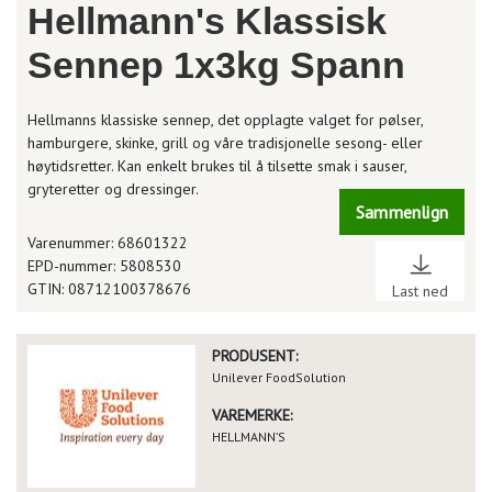
Hellmann's Klassisk
Sennep 1x3kg Spann
Hellmanns klassiske sennep, det opplagte valget for pølser,
hamburgere, skinke, grill og våre tradisjonelle sesong- eller
høytidsretter. Kan enkelt brukes til å tilsette smak i sauser,
gryteretter og dressinger.
Sammenlign
Varenummer: 68601322
EPD-nummer: 5808530
GTIN: 08712100378676
Last ned
PRODUSENT:
Unilever FoodSolution
VAREMERKE:
HELLMANN’S