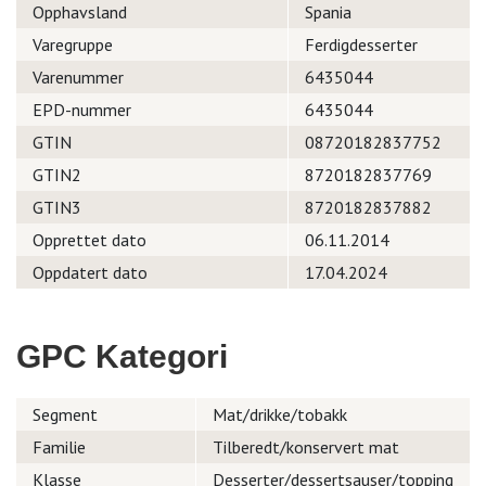
Opphavsland
Spania
Varegruppe
Ferdigdesserter
Varenummer
6435044
EPD-nummer
6435044
GTIN
08720182837752
GTIN2
8720182837769
GTIN3
8720182837882
Opprettet dato
06.11.2014
Oppdatert dato
17.04.2024
GPC Kategori
Segment
Mat/drikke/tobakk
Familie
Tilberedt/konservert mat
Klasse
Desserter/dessertsauser/topping