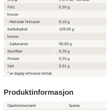
Fett
0,50 g
hvorav
- Mettede fettsyrer
0,10 g
Karbohydrat
109,00 g
hvorav
- Sukkerarter
90,00 g
Kostfiber
0,50 g
Protein
0,50 g
Salt
0,01 g
* av daglig referanse inntak
Produktinformasjon
Opprinnelsesland
Spania