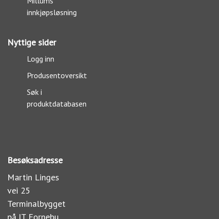
Millums
innkjøpsløsning
Nyttige sider
Logg inn
Produsentoversikt
Søk i
produktdatabasen
Besøksadresse
Martin Linges
vei 25
Terminalbygget
på IT Fornebu