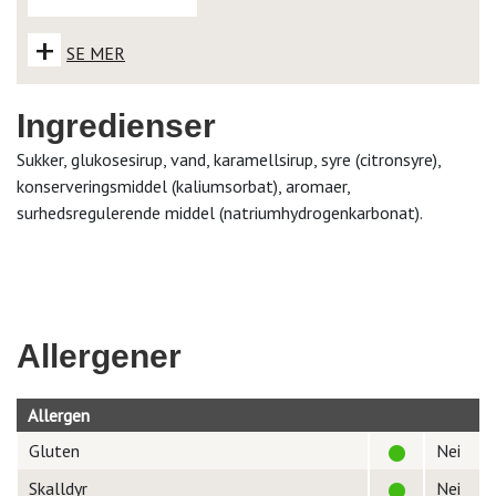
+
SE MER
Ingredienser
Sukker, glukosesirup, vand, karamellsirup, syre (citronsyre),
konserveringsmiddel (kaliumsorbat), aromaer,
surhedsregulerende middel (natriumhydrogenkarbonat).
Allergener
Allergen
Gluten
Nei
Skalldyr
Nei