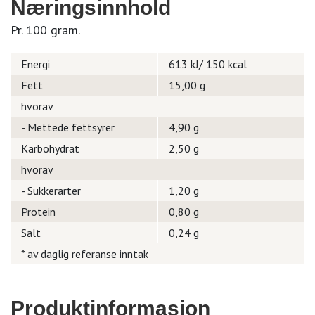
Næringsinnhold
Pr. 100 gram.
Energi
613 kJ/ 150 kcal
Fett
15,00 g
hvorav
- Mettede fettsyrer
4,90 g
Karbohydrat
2,50 g
hvorav
- Sukkerarter
1,20 g
Protein
0,80 g
Salt
0,24 g
* av daglig referanse inntak
Produktinformasjon