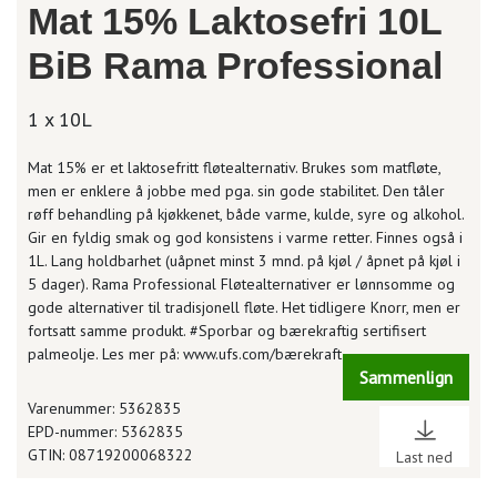
Mat 15% Laktosefri 10L
BiB Rama Professional
1 x 10L
Mat 15% er et laktosefritt fløtealternativ. Brukes som matfløte,
men er enklere å jobbe med pga. sin gode stabilitet. Den tåler
røff behandling på kjøkkenet, både varme, kulde, syre og alkohol.
Gir en fyldig smak og god konsistens i varme retter. Finnes også i
1L. Lang holdbarhet (uåpnet minst 3 mnd. på kjøl / åpnet på kjøl i
5 dager). Rama Professional Fløtealternativer er lønnsomme og
gode alternativer til tradisjonell fløte. Het tidligere Knorr, men er
fortsatt samme produkt. #Sporbar og bærekraftig sertifisert
palmeolje. Les mer på: www.ufs.com/bærekraft
Sammenlign
Varenummer: 5362835
EPD-nummer: 5362835
GTIN: 08719200068322
Last ned