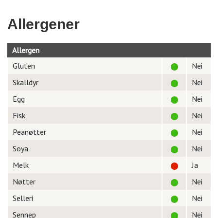
Allergener
Allergen
Gluten
Nei
Skalldyr
Nei
Egg
Nei
Fisk
Nei
Peanøtter
Nei
Soya
Nei
Melk
Ja
Nøtter
Nei
Selleri
Nei
Sennep
Nei