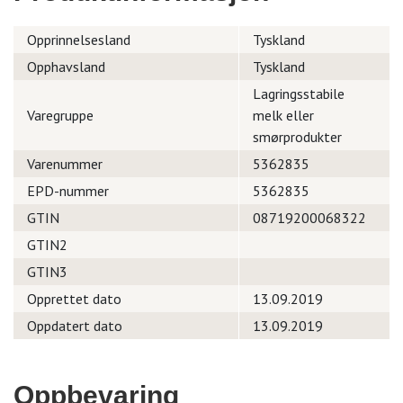
Opprinnelsesland
Tyskland
Opphavsland
Tyskland
Lagringsstabile
Varegruppe
melk eller
smørprodukter
Varenummer
5362835
EPD-nummer
5362835
GTIN
08719200068322
GTIN2
GTIN3
Opprettet dato
13.09.2019
Oppdatert dato
13.09.2019
Oppbevaring