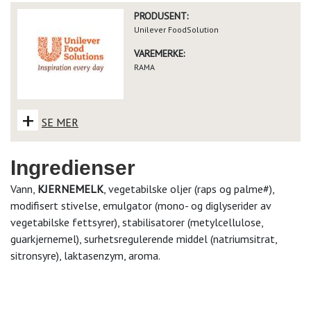
PRODUSENT:
Unilever FoodSolution
VAREMERKE:
RAMA
+
SE MER
Ingredienser
Vann,
KJERNEMELK
, vegetabilske oljer (raps og palme#),
modifisert stivelse, emulgator (mono- og diglyserider av
vegetabilske fettsyrer), stabilisatorer (metylcellulose,
guarkjernemel), surhetsregulerende middel (natriumsitrat,
sitronsyre), laktasenzym, aroma.