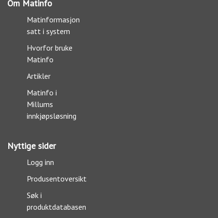
Om Matinfo
Matinformasjon
satt i system
Hvorfor bruke
Matinfo
Artikler
Matinfo i
Millums
innkjøpsløsning
Nyttige sider
Logg inn
Produsentoversikt
Søk i
produktdatabasen