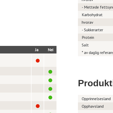
- Mettede fettsyr
Karbohydrat
hvorav
- Sukkerarter
Protein
Salt
Ja
Nei
* av daglig referan
Produkt
Opprinnelsesland
Opphavsland