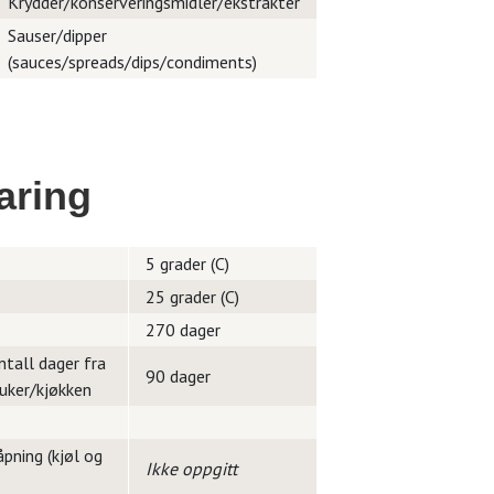
Krydder/konserveringsmidler/ekstrakter
Sauser/dipper
(sauces/spreads/dips/condiments)
aring
5 grader (C)
25 grader (C)
270 dager
ntall dager fra
90 dager
ruker/kjøkken
pning (kjøl og
Ikke oppgitt