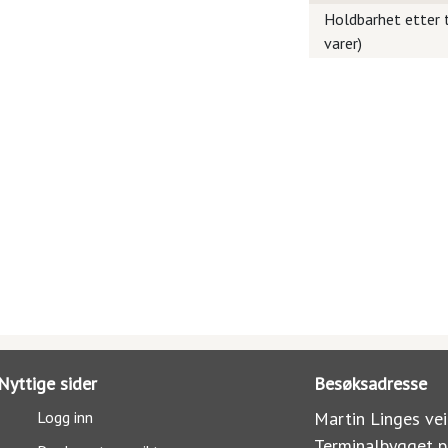
Holdbarhet etter t
varer)
Nyttige sider
Besøksadresse
Logg inn
Martin Linges vei
Terminalbygget p