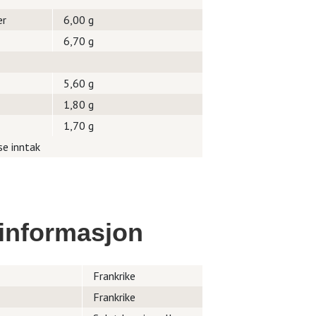
er
6,00 g
6,70 g
5,60 g
1,80 g
1,70 g
se inntak
informasjon
Frankrike
Frankrike