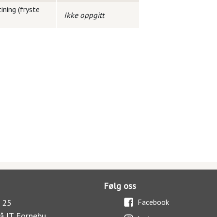
ining (fryste
Ikke oppgitt
Følg oss
 25
Facebook
å IT Fornebu