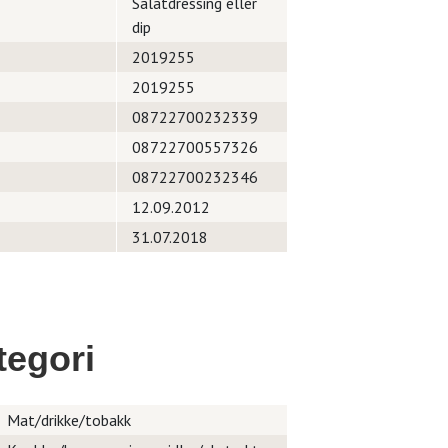
Salatdressing eller
dip
2019255
2019255
08722700232339
08722700557326
08722700232346
12.09.2012
31.07.2018
egori
Mat/drikke/tobakk