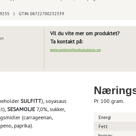
19255
|
GTIN: 08722700232339
Vil du vite mer om produktet?
ion
Ta kontakt på:
www.unileverfoodsolutions.no
Nærings
nneholder
SULFITT
), soyasaus
Pr. 100 gram.
lt),
SESAMOLJE
7,0%, sukker,
ngsmidler (carrageenan,
Energi
peno, paprika).
Fett
hvorav