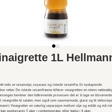
naigrette 1L Hellman
kt miks av sesamolje, soyasaus og ristede sesamfrø. En nyskapende
e retter. De ristede sesamfrøene tilfører vinaigretten en intens nøtteakti
ressingen bevitner den tidkrevende prosessen det er å lage en tilsvarende
l vinaigrette til salater, men også som sausmarinade, glace og til dekorasjo
mann’s Vinaigretter en naturlig separasjon mellom olje og eddik og må ris
kan oppbevares 3 uker i romtemperatur, eller kjølig i 4 uker.