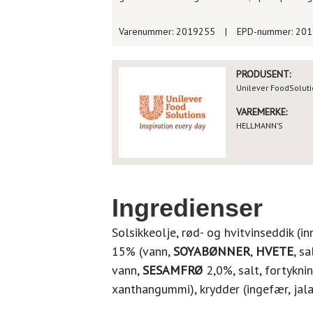
Varenummer: 2019255
|
EPD-nummer: 20
PRODUSENT:
Unilever FoodSolut
VAREMERKE:
HELLMANN’S
Ingredienser
Solsikkeolje, rød- og hvitvinseddik (i
15% (vann,
SOYABØNNER
,
HVETE
, sa
vann,
SESAMFRØ
2,0%, salt, fortykni
xanthangummi), krydder (ingefær, jala