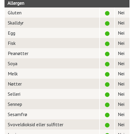
Allergen
Gluten
Nei
Skalldyr
Nei
Egg
Nei
Fisk
Nei
Peanøtter
Nei
Soya
Nei
Melk
Nei
Nøtter
Nei
Selleri
Nei
Sennep
Nei
Sesamfrø
Nei
Svoveldioksid eller sulfitter
Nei