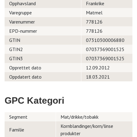
Opphavsland
Frankrike
Varegruppe
Matmel
Varenummer
778126
EPD-nummer
778126
GTIN
07310300006880
GTIN2
07037369001525
GTIN3
07037369001525
Opprettet dato
12.09.2012
Oppdatert dato
18.03.2021
GPC Kategori
Segment
Mat/drikke/tobakk
Kornblandinger/korn/linse
Familie
produkter