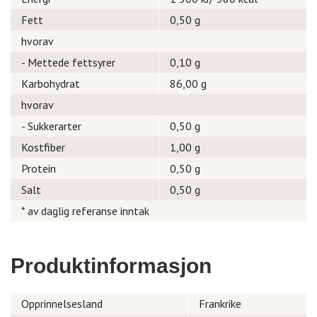
Fett
0,50 g
hvorav
- Mettede fettsyrer
0,10 g
Karbohydrat
86,00 g
hvorav
- Sukkerarter
0,50 g
Kostfiber
1,00 g
Protein
0,50 g
Salt
0,50 g
* av daglig referanse inntak
Produktinformasjon
Opprinnelsesland
Frankrike