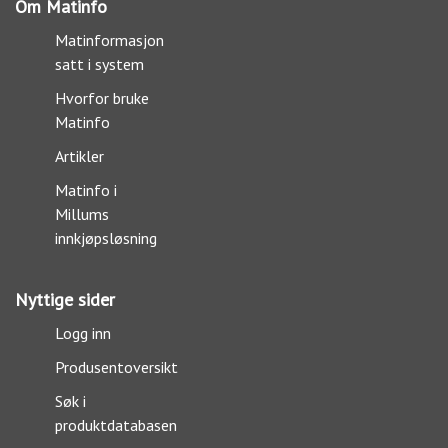
Om Matinfo
Matinformasjon
satt i system
Hvorfor bruke
Matinfo
Artikler
Matinfo i
Millums
innkjøpsløsning
Nyttige sider
Logg inn
Produsentoversikt
Søk i
produktdatabasen