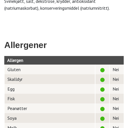
Svinekjøtt, salt, dekstrose, krydder, antioksidant
(natriumaskorbat), konserveringsmiddel (natriumnitritt).
Allergener
Allergen
Gluten
Nei
Skalldyr
Nei
Egg
Nei
Fisk
Nei
Peanøtter
Nei
Soya
Nei
Melk
Nei