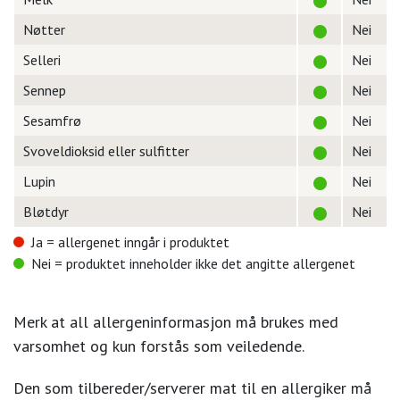
Nøtter
Nei
Selleri
Nei
Sennep
Nei
Sesamfrø
Nei
Svoveldioksid eller sulfitter
Nei
Lupin
Nei
Bløtdyr
Nei
Ja = allergenet inngår i produktet
Nei = produktet inneholder ikke det angitte allergenet
Merk at all allergeninformasjon må brukes med
varsomhet og kun forstås som veiledende.
Den som tilbereder/serverer mat til en allergiker må