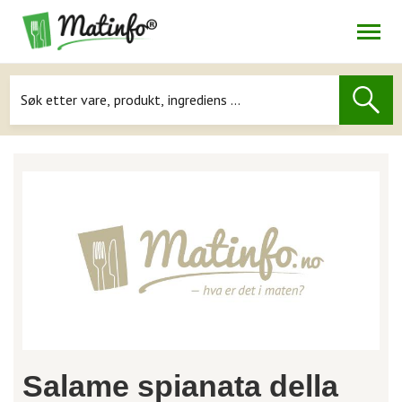
Åpne
Navigasjon
Salame spianata della