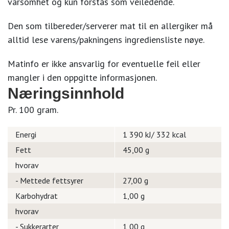
varsomhet og kun forstås som veiledende.
Den som tilbereder/serverer mat til en allergiker må
alltid lese varens/pakningens ingrediensliste nøye.
Matinfo er ikke ansvarlig for eventuelle feil eller
mangler i den oppgitte informasjonen.
Næringsinnhold
Pr. 100 gram.
Energi
1 390 kJ/ 332 kcal
Fett
45,00 g
hvorav
- Mettede fettsyrer
27,00 g
Karbohydrat
1,00 g
hvorav
- Sukkerarter
1,00 g