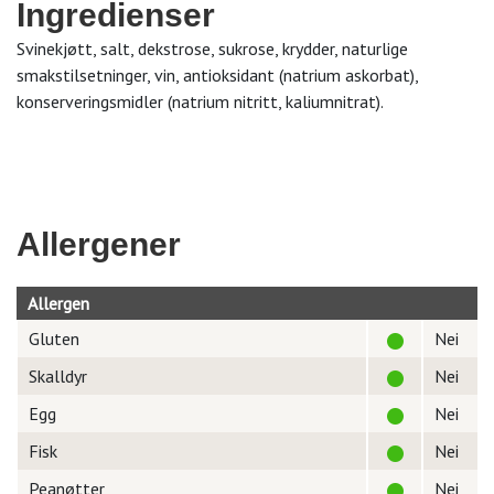
Ingredienser
Svinekjøtt, salt, dekstrose, sukrose, krydder, naturlige
smakstilsetninger, vin, antioksidant (natrium askorbat),
konserveringsmidler (natrium nitritt, kaliumnitrat).
Allergener
Allergen
Gluten
Nei
Skalldyr
Nei
Egg
Nei
Fisk
Nei
Peanøtter
Nei