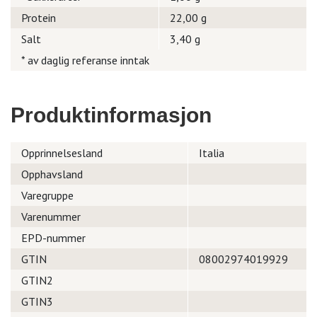
Protein
22,00 g
Salt
3,40 g
* av daglig referanse inntak
Produktinformasjon
Opprinnelsesland
Italia
Opphavsland
Varegruppe
Varenummer
EPD-nummer
GTIN
08002974019929
GTIN2
GTIN3