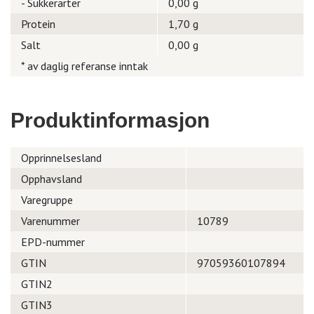
- Sukkerarter
0,00 g
Protein
1,70 g
Salt
0,00 g
* av daglig referanse inntak
Produktinformasjon
Opprinnelsesland
Opphavsland
Varegruppe
Varenummer
10789
EPD-nummer
GTIN
97059360107894
GTIN2
GTIN3