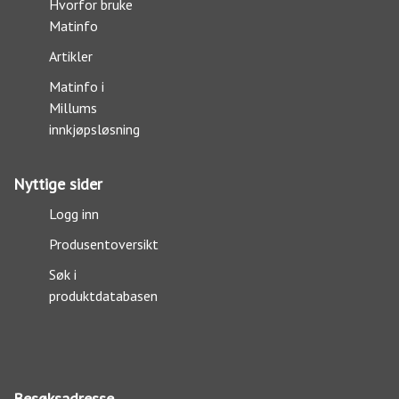
Hvorfor bruke
Matinfo
Artikler
Matinfo i
Millums
innkjøpsløsning
Nyttige sider
Logg inn
Produsentoversikt
Søk i
produktdatabasen
Besøksadresse