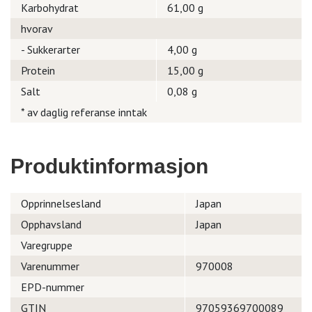
Karbohydrat
61,00 g
hvorav
- Sukkerarter
4,00 g
Protein
15,00 g
Salt
0,08 g
* av daglig referanse inntak
Produktinformasjon
Opprinnelsesland
Japan
Opphavsland
Japan
Varegruppe
Varenummer
970008
EPD-nummer
GTIN
97059369700089