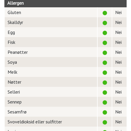
Allergen
Gluten
Nei
Skalldyr
Nei
Egg
Nei
Fisk
Nei
Peanøtter
Nei
Soya
Nei
Melk
Nei
Nøtter
Nei
Selleri
Nei
Sennep
Nei
Sesamfrø
Nei
Svoveldioksid eller sulfitter
Nei