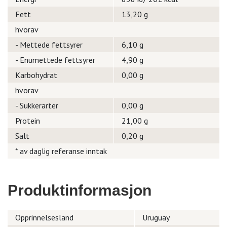
Fett
13,20 g
hvorav
- Mettede fettsyrer
6,10 g
- Enumettede fettsyrer
4,90 g
Karbohydrat
0,00 g
hvorav
- Sukkerarter
0,00 g
Protein
21,00 g
Salt
0,20 g
* av daglig referanse inntak
Produktinformasjon
Opprinnelsesland
Uruguay