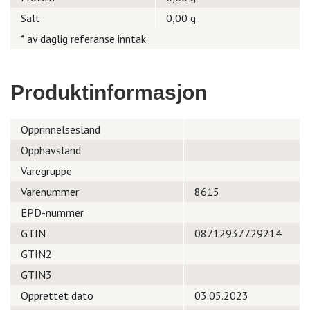
Salt
0,00 g
* av daglig referanse inntak
Produktinformasjon
Opprinnelsesland
Opphavsland
Varegruppe
Varenummer
8615
EPD-nummer
GTIN
08712937729214
GTIN2
GTIN3
Opprettet dato
03.05.2023