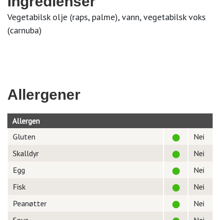
Ingredienser
Vegetabilsk olje (raps, palme), vann, vegetabilsk voks
(carnuba)
Allergener
Allergen
Gluten
Nei
Skalldyr
Nei
Egg
Nei
Fisk
Nei
Peanøtter
Nei