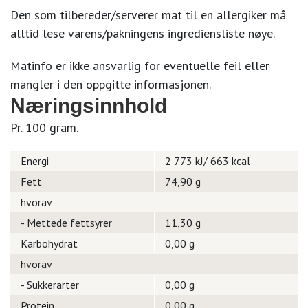
Den som tilbereder/serverer mat til en allergiker må
alltid lese varens/pakningens ingrediensliste nøye.
Matinfo er ikke ansvarlig for eventuelle feil eller
mangler i den oppgitte informasjonen.
Næringsinnhold
Pr. 100 gram.
Energi
2 773 kJ/ 663 kcal
Fett
74,90 g
hvorav
- Mettede fettsyrer
11,30 g
Karbohydrat
0,00 g
hvorav
- Sukkerarter
0,00 g
Protein
0,00 g