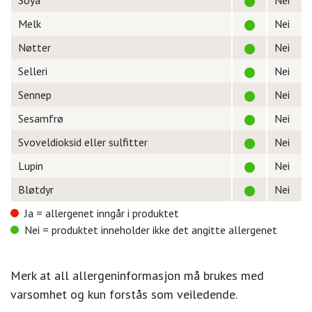
Soya
Nei
Melk
Nei
Nøtter
Nei
Selleri
Nei
Sennep
Nei
Sesamfrø
Nei
Svoveldioksid eller sulfitter
Nei
Lupin
Nei
Bløtdyr
Nei
Ja = allergenet inngår i produktet
Nei = produktet inneholder ikke det angitte allergenet
Merk at all allergeninformasjon må brukes med
varsomhet og kun forstås som veiledende.