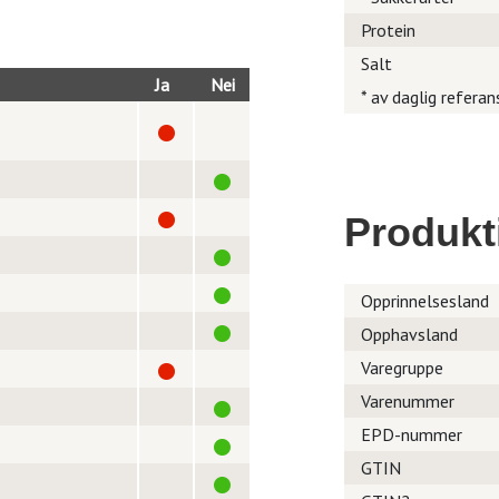
Protein
Salt
Ja
Nei
* av daglig referan
Produkt
Opprinnelsesland
Opphavsland
Varegruppe
Varenummer
EPD-nummer
GTIN