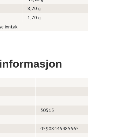
8,20 g
1,70 g
se inntak
informasjon
30515
05908445485565