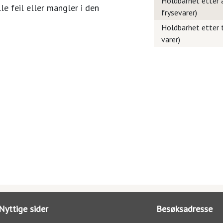
Holdbarhet etter å
le feil eller mangler i den
frysevarer)
Holdbarhet etter t
varer)
Nyttige sider
Besøksadresse