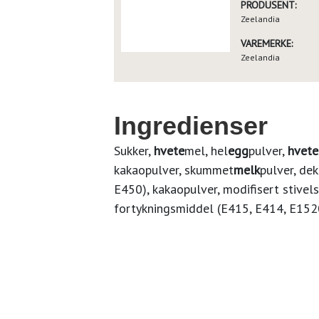
PRODUSENT:
Zeelandia
VAREMERKE:
Zeelandia
Ingredienser
Sukker,
hvete
mel, hel
egg
pulver,
hvete
kakaopulver, skummet
melk
pulver, de
E450), kakaopulver, modifisert stivel
fortykningsmiddel (E415, E414, E1520