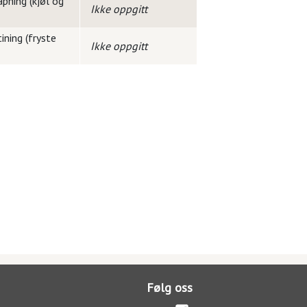
pning (kjøl og
Ikke oppgitt
ining (fryste
Ikke oppgitt
Følg oss