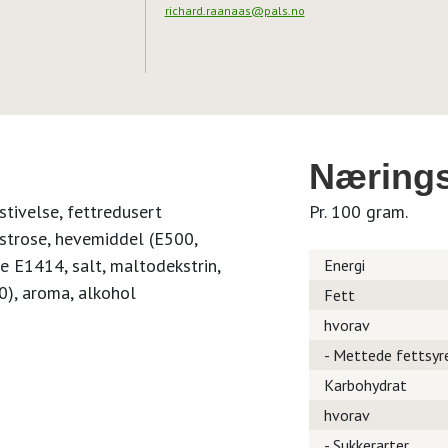
richard.raanaas@pals.no
Nærings
stivelse, fettredusert
Pr. 100 gram.
kstrose, hevemiddel (E500,
se E1414, salt, maltodekstrin,
Energi
), aroma, alkohol
Fett
hvorav
- Mettede fettsyr
Karbohydrat
hvorav
- Sukkerarter