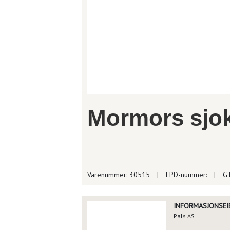
Mormors sjo
Varenummer: 30515
|
EPD-nummer:
|
GT
INFORMASJONSEIE
Pals AS