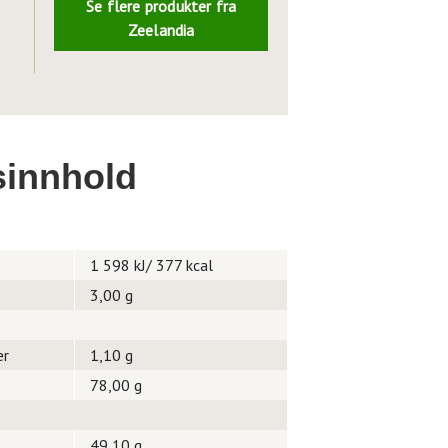
Se flere produkter fra
Zeelandia
innhold
1 598 kJ/ 377 kcal
3,00 g
er
1,10 g
78,00 g
49,10 g