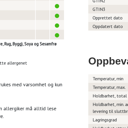
GTIN2
GTIN3
Opprettet dato
Oppdatert dato
e, Rug, Bygg), Soya og Sesamfrø
Oppbev
itte allergenet
Temperatur, min
brukes med varsomhet og kun
Temperatur, max.
Holdbarhet, total
Holdbarhet, min. a
 allergiker må alltid lese
levering til sluttb
e.
Lagringsgrad