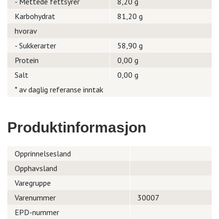
- Mettede fettsyrer
8,20 g
Karbohydrat
81,20 g
hvorav
- Sukkerarter
58,90 g
Protein
0,00 g
Salt
0,00 g
* av daglig referanse inntak
Produktinformasjon
Opprinnelsesland
Opphavsland
Varegruppe
Varenummer
30007
EPD-nummer