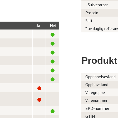
- Sukkerarter
Protein
Salt
Ja
Nei
* av daglig referan
Produkt
Opprinnelsesland
Opphavsland
Varegruppe
Varenummer
EPD-nummer
GTIN