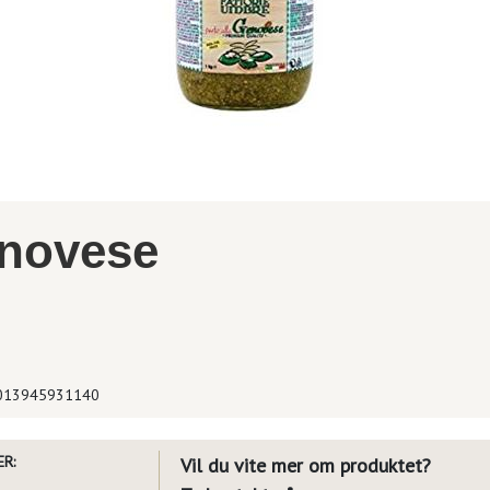
enovese
013945931140
R:
Vil du vite mer om produktet?