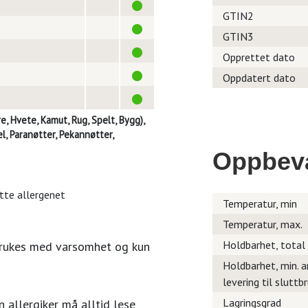
GTIN2
GTIN3
Opprettet dato
Oppdatert dato
e, Hvete, Kamut, Rug, Spelt, Bygg),
, Paranøtter, Pekannøtter,
Oppbev
itte allergenet
Temperatur, min
Temperatur, max.
Holdbarhet, total
brukes med varsomhet og kun
Holdbarhet, min. a
levering til sluttb
Lagringsgrad
 allergiker må alltid lese