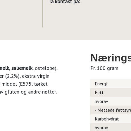
Ta kontakt på:
Nærings
melk
,
sauemelk
, osteløpe),
Pr. 100 gram.
er (2,2%), ekstra virgin
e middel (E575, tørket
Energi
 av gluten og andre nøtter.
Fett
hvorav
- Mettede fettsyr
Karbohydrat
hvorav