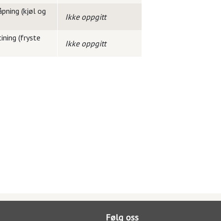
pning (kjøl og
Ikke oppgitt
ining (fryste
Ikke oppgitt
Følg oss