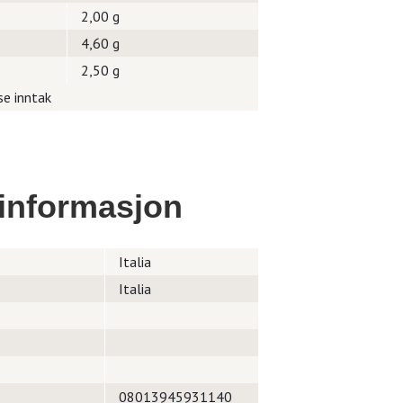
2,00 g
4,60 g
2,50 g
se inntak
informasjon
Italia
Italia
08013945931140