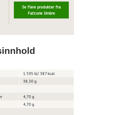
Se flere produkter fra
Fattorie Umbre
innhold
1 595 kJ/ 387 kcal
38,30 g
er
4,70 g
4,70 g