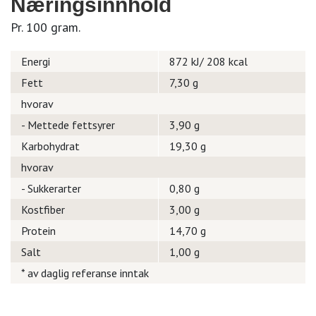
Næringsinnhold
Pr. 100 gram.
Energi
872 kJ/ 208 kcal
Fett
7,30 g
hvorav
- Mettede fettsyrer
3,90 g
Karbohydrat
19,30 g
hvorav
- Sukkerarter
0,80 g
Kostfiber
3,00 g
Protein
14,70 g
Salt
1,00 g
* av daglig referanse inntak