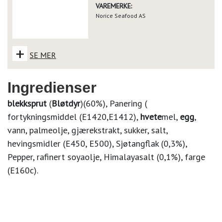
VAREMERKE:
Norice Seafood AS
+
SE MER
Ingredienser
blekksprut
(
Bløtdyr
)(60%), Panering (
fortykningsmiddel (E1420,E1412),
hvete
mel,
egg
,
vann, palmeolje, gjærekstrakt, sukker, salt,
hevingsmidler (E450, E500), Sjøtangflak (0,3%),
Pepper, rafinert soyaolje, Himalayasalt (0,1%), farge
(E160c).