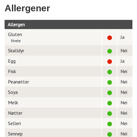
Allergener
Allergen
Gluten
Ja
Hvete
Skalldyr
Nei
Egg
Ja
Fisk
Nei
Peanøtter
Nei
Soya
Nei
Melk
Nei
Nøtter
Nei
Selleri
Nei
Sennep
Nei