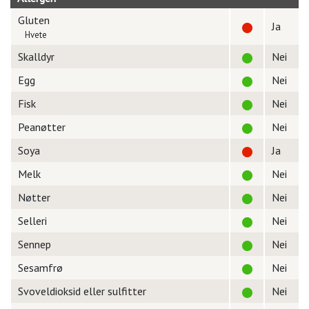
Gluten
Ja
Hvete
Skalldyr
Nei
Egg
Nei
Fisk
Nei
Peanøtter
Nei
Soya
Ja
Melk
Nei
Nøtter
Nei
Selleri
Nei
Sennep
Nei
Sesamfrø
Nei
Svoveldioksid eller sulfitter
Nei