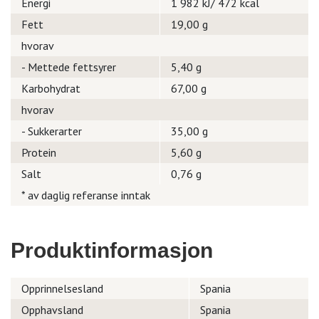
Energi
1 982 kJ/ 472 kcal
Fett
19,00 g
hvorav
- Mettede fettsyrer
5,40 g
Karbohydrat
67,00 g
hvorav
- Sukkerarter
35,00 g
Protein
5,60 g
Salt
0,76 g
* av daglig referanse inntak
Produktinformasjon
Opprinnelsesland
Spania
Opphavsland
Spania