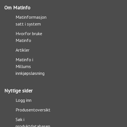
Om Matinfo
Matinformasjon
satt i system
Hvorfor bruke
Matinfo
Artikler
Matinfo i
Millums
innkjøpsløsning
Nyttige sider
Logg inn
Produsentoversikt
Søk i
produktdatabasen