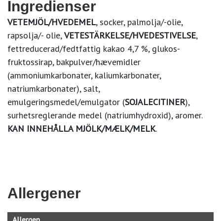
Ingredienser
VETEMJÖL/HVEDEMEL
, socker, palmolja/-olie,
rapsolja/- olie,
VETESTÄRKELSE/HVEDESTIVELSE
,
fettreducerad/fedtfattig kakao 4,7 %, glukos-
fruktossirap, bakpulver/hævemidler
(ammoniumkarbonater, kaliumkarbonater,
natriumkarbonater), salt,
emulgeringsmedel/emulgator (
SOJALECITINER
),
surhetsreglerande medel (natriumhydroxid), aromer.
KAN INNEHÅLLA MJÖLK/MÆLK/MELK
.
Allergener
Allergen