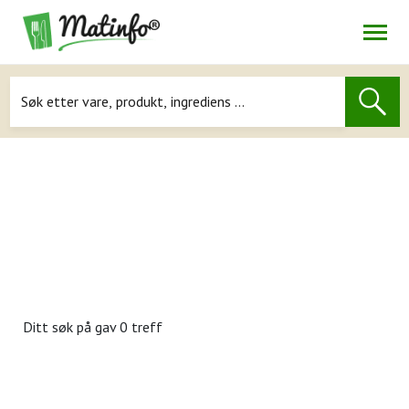
Åpne
Navigasjon
Ditt søk på
gav 0 treff