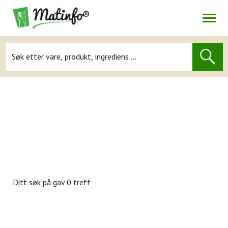
Åpne
Navigasjon
Ditt søk på
gav 0 treff