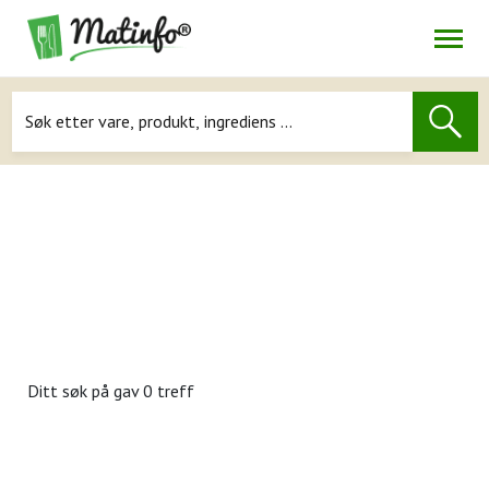
Åpne
Navigasjon
Ditt søk på
gav 0 treff