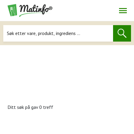
Åpne
Navigasjon
Ditt søk på
gav 0 treff