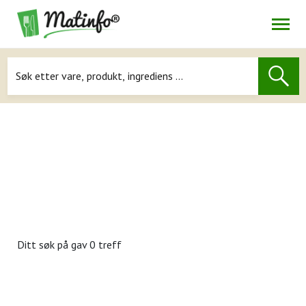
Åpne
Navigasjon
Ditt søk på
gav 0 treff