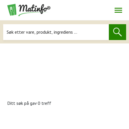
Åpne
Navigasjon
Ditt søk på
gav 0 treff