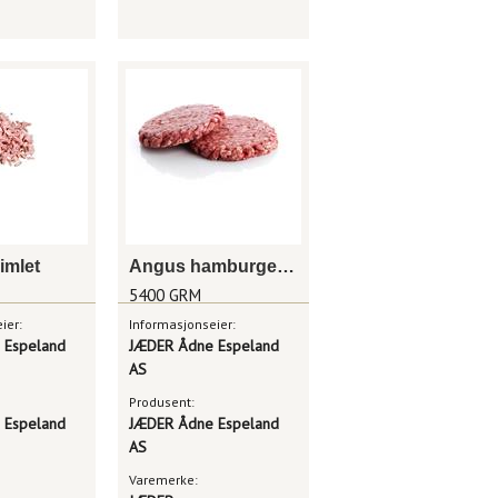
imlet
Angus hamburger homestyle
5400 GRM
ier:
Informasjonseier:
 Espeland
JÆDER Ådne Espeland
AS
Produsent:
 Espeland
JÆDER Ådne Espeland
AS
Varemerke: