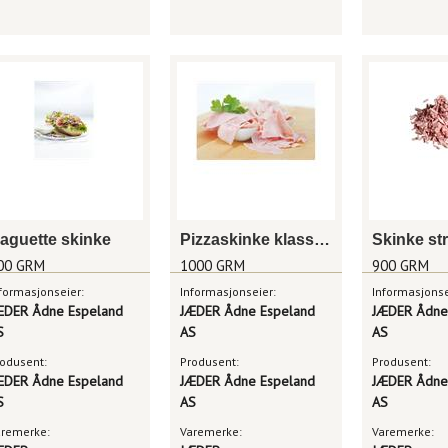
aguette skinke
Pizzaskinke klassisk
Skinke str
00 GRM
1000 GRM
900 GRM
formasjonseier:
Informasjonseier:
Informasjonse
ÆDER Ådne Espeland
JÆDER Ådne Espeland
JÆDER Ådne
S
AS
AS
odusent:
Produsent:
Produsent:
ÆDER Ådne Espeland
JÆDER Ådne Espeland
JÆDER Ådne
S
AS
AS
aremerke:
Varemerke:
Varemerke: