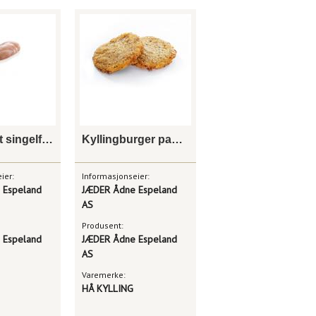
Kyllingfilet singelfryst
Kyllingburger panert 132g
ier:
Informasjonseier:
 Espeland
JÆDER Ådne Espeland
AS
Produsent:
 Espeland
JÆDER Ådne Espeland
AS
Varemerke:
HÅ KYLLING