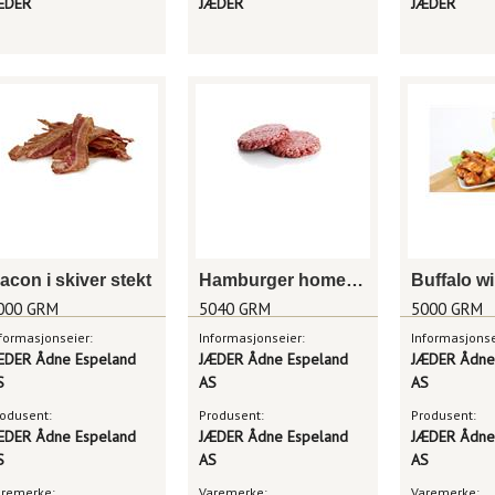
ÆDER
JÆDER
JÆDER
acon i skiver stekt
Hamburger homestyle 120g
Buffalo w
000 GRM
5040 GRM
5000 GRM
formasjonseier:
Informasjonseier:
Informasjonse
ÆDER Ådne Espeland
JÆDER Ådne Espeland
JÆDER Ådne
S
AS
AS
odusent:
Produsent:
Produsent:
ÆDER Ådne Espeland
JÆDER Ådne Espeland
JÆDER Ådne
S
AS
AS
aremerke:
Varemerke:
Varemerke: