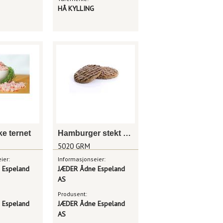
HÅ KYLLING
ke ternet
Hamburger stekt 85g
5020 GRM
ier:
Informasjonseier:
 Espeland
JÆDER Ådne Espeland
AS
Produsent:
 Espeland
JÆDER Ådne Espeland
AS