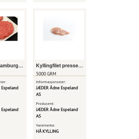
Scandic hamburger homestyle
Kyllingfilet presset rå
5000 GRM
ier:
Informasjonseier:
 Espeland
JÆDER Ådne Espeland
AS
Produsent:
 Espeland
JÆDER Ådne Espeland
AS
Varemerke:
HÅ KYLLING