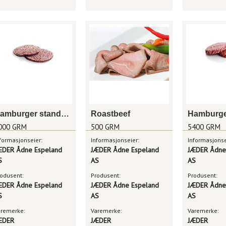
Hamburger standard 100g
Roastbeef
000 GRM
500 GRM
5400 GRM
formasjonseier:
Informasjonseier:
Informasjonse
ÆDER Ådne Espeland
JÆDER Ådne Espeland
JÆDER Ådne
S
AS
AS
odusent:
Produsent:
Produsent:
ÆDER Ådne Espeland
JÆDER Ådne Espeland
JÆDER Ådne
S
AS
AS
aremerke:
Varemerke:
Varemerke:
ÆDER
JÆDER
JÆDER