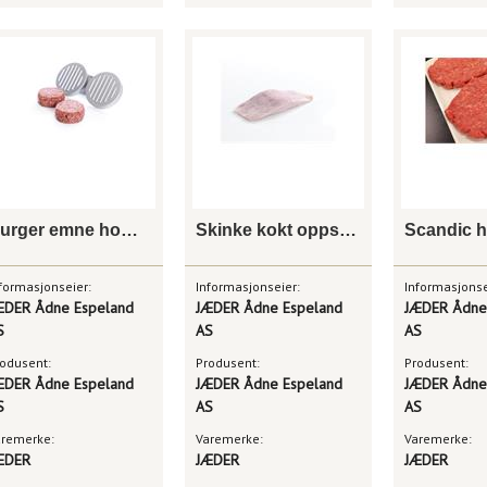
Burger emne homestyle 150g
Skinke kokt oppskåret
formasjonseier:
Informasjonseier:
Informasjonse
ÆDER Ådne Espeland
JÆDER Ådne Espeland
JÆDER Ådne
S
AS
AS
odusent:
Produsent:
Produsent:
ÆDER Ådne Espeland
JÆDER Ådne Espeland
JÆDER Ådne
S
AS
AS
aremerke:
Varemerke:
Varemerke:
ÆDER
JÆDER
JÆDER