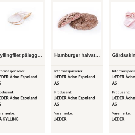
Kyllingfilet pålegg røkt
Hamburger halvstekt 175g
Gårdsski
formasjonseier:
Informasjonseier:
Informasjonse
ÆDER Ådne Espeland
JÆDER Ådne Espeland
JÆDER Ådne
S
AS
AS
odusent:
Produsent:
Produsent:
ÆDER Ådne Espeland
JÆDER Ådne Espeland
JÆDER Ådne
S
AS
AS
aremerke:
Varemerke:
Varemerke:
Å KYLLING
JÆDER
JÆDER