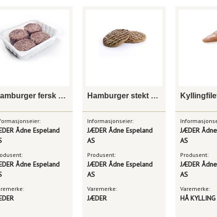
Hamburger fersk 170g
Hamburger stekt 115g
formasjonseier:
Informasjonseier:
Informasjonse
ÆDER Ådne Espeland
JÆDER Ådne Espeland
JÆDER Ådne
S
AS
AS
odusent:
Produsent:
Produsent:
ÆDER Ådne Espeland
JÆDER Ådne Espeland
JÆDER Ådne
S
AS
AS
aremerke:
Varemerke:
Varemerke:
ÆDER
JÆDER
HÅ KYLLING