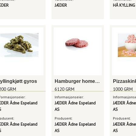
ÆDER
JÆDER
HÅ KYLLING
yllingkjøtt gyros
Hamburger homestyle 170g
Pizzaskin
200 GRM
6120 GRM
1000 GRM
formasjonseier:
Informasjonseier:
Informasjonse
ÆDER Ådne Espeland
JÆDER Ådne Espeland
JÆDER Ådne
S
AS
AS
odusent:
Produsent:
Produsent:
ÆDER Ådne Espeland
JÆDER Ådne Espeland
JÆDER Ådne
S
AS
AS