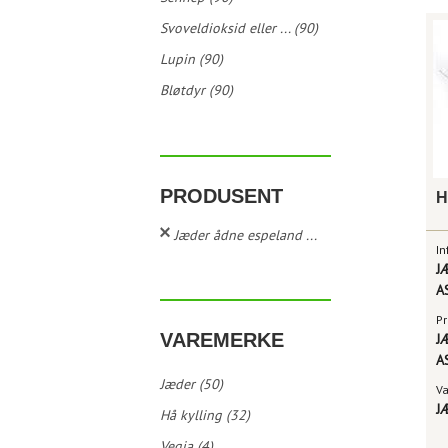
Svoveldioksid eller ... (90)
Lupin (90)
Bløtdyr (90)
PRODUSENT
Jæder ådne espeland ...
In
J
A
Pr
VAREMERKE
J
A
Jæder (50)
V
J
Hå kylling (32)
Vegja (4)