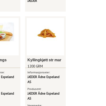
JÆDER
ings
Kyllingkjøtt str mar
1200 GRM
ier:
Informasjonseier:
 Espeland
JÆDER Ådne Espeland
AS
Produsent:
 Espeland
JÆDER Ådne Espeland
AS
Varemerke: