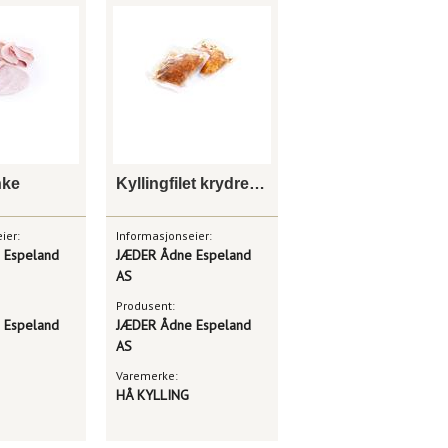
nke
Kyllingfilet krydret sous vide
ier:
Informasjonseier:
 Espeland
JÆDER Ådne Espeland
AS
Produsent:
 Espeland
JÆDER Ådne Espeland
AS
Varemerke:
HÅ KYLLING