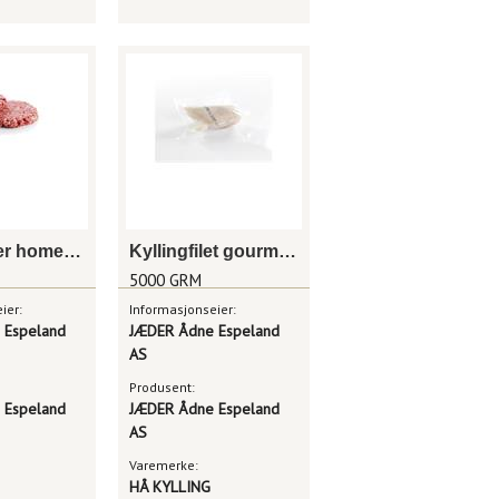
Hamburger homestyle 200g
Kyllingfilet gourmet sous vide
5000 GRM
ier:
Informasjonseier:
 Espeland
JÆDER Ådne Espeland
AS
Produsent:
 Espeland
JÆDER Ådne Espeland
AS
Varemerke:
HÅ KYLLING