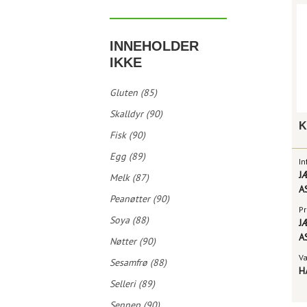
INNEHOLDER
IKKE
Gluten (85)
Skalldyr (90)
Fisk (90)
Egg (89)
In
J
Melk (87)
A
Peanøtter (90)
Pr
Soya (88)
J
A
Nøtter (90)
V
Sesamfrø (88)
H
Selleri (89)
Sennep (90)