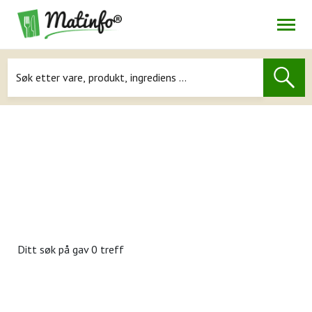
Åpne
Navigasjon
Ditt søk på
gav 0 treff