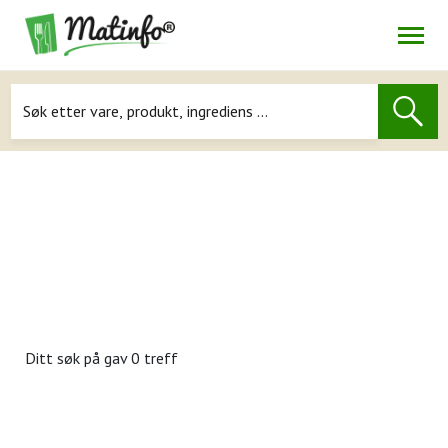
Åpne
Navigasjon
Ditt søk på
gav 0 treff