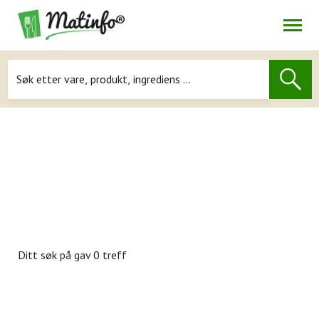
Åpne
Navigasjon
Ditt søk på
gav 0 treff