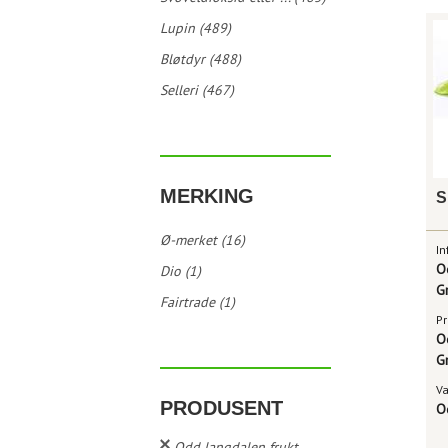
Lupin (489)
Bløtdyr (488)
Selleri (467)
MERKING
S
Ø-merket (16)
In
O
Dio (1)
G
Fairtrade (1)
Pr
O
G
V
PRODUSENT
O
Odd langdalen frukt ...