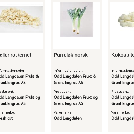
ellerirot ternet
Purreløk norsk
Kokosbite
formasjonseier:
Informasjonseier:
Informasjonse
dd Langdalen Frukt &
Odd Langdalen Frukt &
Odd Langdal
rønt Engros AS
Grønt Engros AS
Grønt Engro
odusent:
Produsent:
Produsent:
dd Langdalen Frukt og
Odd Langdalen Frukt og
Odd Langdal
rønt Engros AS
Grønt Engros AS
Grønt Engro
aremerke:
Varemerke:
Varemerke:
esh cut
Odd Langdalen
Odd Langda