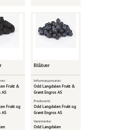
r
Blåbær
ier:
Informasjonseier:
en Frukt &
Odd Langdalen Frukt &
s AS
Grønt Engros AS
Produsent:
en Frukt og
Odd Langdalen Frukt og
s AS
Grønt Engros AS
Varemerke:
len
Odd Langdalen