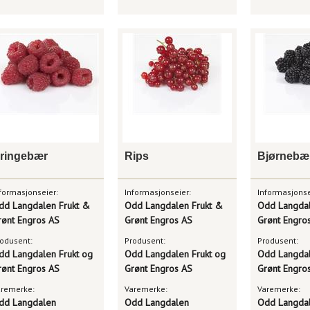
ringebær
Rips
Bjørnebæ
formasjonseier:
Informasjonseier:
Informasjonse
dd Langdalen Frukt &
Odd Langdalen Frukt &
Odd Langdal
rønt Engros AS
Grønt Engros AS
Grønt Engro
odusent:
Produsent:
Produsent:
dd Langdalen Frukt og
Odd Langdalen Frukt og
Odd Langdal
rønt Engros AS
Grønt Engros AS
Grønt Engro
aremerke:
Varemerke:
Varemerke:
dd Langdalen
Odd Langdalen
Odd Langda