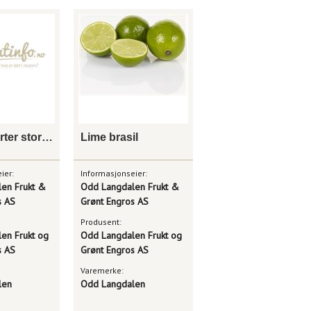
Krydder urter store potter
Lime brasil
ier:
Informasjonseier:
en Frukt &
Odd Langdalen Frukt &
s AS
Grønt Engros AS
Produsent:
en Frukt og
Odd Langdalen Frukt og
s AS
Grønt Engros AS
Varemerke:
len
Odd Langdalen