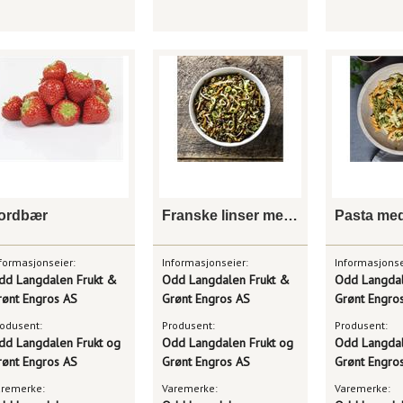
ordbær
Franske linser med rotgrønnsaker og urter
Pasta me
formasjonseier:
Informasjonseier:
Informasjonse
dd Langdalen Frukt &
Odd Langdalen Frukt &
Odd Langdal
rønt Engros AS
Grønt Engros AS
Grønt Engro
odusent:
Produsent:
Produsent:
dd Langdalen Frukt og
Odd Langdalen Frukt og
Odd Langdal
rønt Engros AS
Grønt Engros AS
Grønt Engro
aremerke:
Varemerke:
Varemerke: