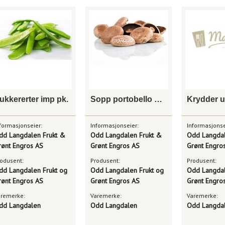
ukkererter imp pk.
Sopp portobello holland
formasjonseier:
Informasjonseier:
Informasjonse
dd Langdalen Frukt &
Odd Langdalen Frukt &
Odd Langdal
rønt Engros AS
Grønt Engros AS
Grønt Engro
odusent:
Produsent:
Produsent:
dd Langdalen Frukt og
Odd Langdalen Frukt og
Odd Langdal
rønt Engros AS
Grønt Engros AS
Grønt Engro
aremerke:
Varemerke:
Varemerke:
dd Langdalen
Odd Langdalen
Odd Langda