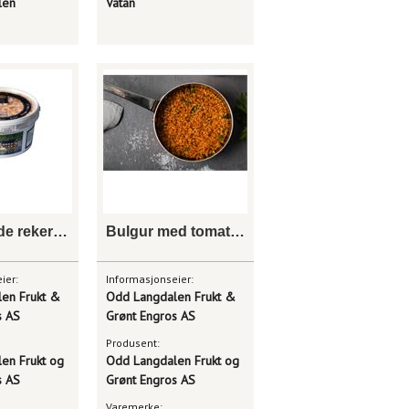
len
Vatan
Håndpillede reker i lake
Bulgur med tomatglace
ier:
Informasjonseier:
en Frukt &
Odd Langdalen Frukt &
s AS
Grønt Engros AS
Produsent:
en Frukt og
Odd Langdalen Frukt og
s AS
Grønt Engros AS
Varemerke: