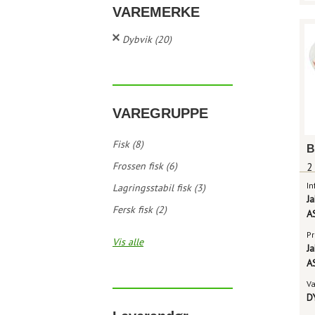
VAREMERKE
Dybvik (20)
VAREGRUPPE
Fisk (8)
Frossen fisk (6)
2
In
Lagringsstabil fisk (3)
J
Fersk fisk (2)
A
Pr
Vis alle
J
A
V
D