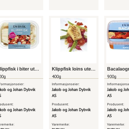
Klippfisk i biter utvannet 400g dybvik
Klippfisk loins uten skinn og ben 400g dybvik
00g
400g
900g
formasjonseier:
Informasjonseier:
Informasjonse
akob og Johan Dybvik
Jakob og Johan Dybvik
Jakob og Jo
S
AS
AS
odusent:
Produsent:
Produsent:
akob og Johan Dybvik
Jakob og Johan Dybvik
Jakob og Jo
S
AS
AS
aremerke:
Varemerke:
Varemerke: