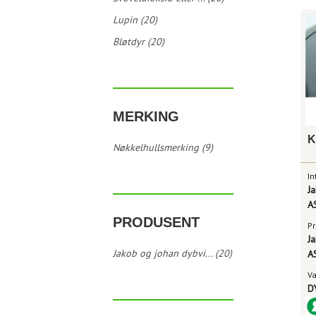
Lupin (20)
Bløtdyr (20)
MERKING
Nøkkelhullsmerking (9)
In
J
A
PRODUSENT
Pr
J
Jakob og johan dybvi... (20)
A
V
D