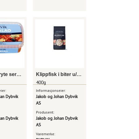
Bacalaogryte serveringsklar 900g dybvik
Klippfisk i biter u/skinn og ben 400g dybvik
400g
ier:
Informasjonseier:
han Dybvik
Jakob og Johan Dybvik
AS
Produsent:
han Dybvik
Jakob og Johan Dybvik
AS
Varemerke: