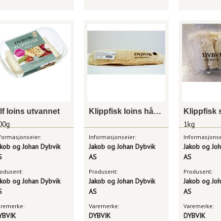
lf loins utvannet
Klippfisk loins håndskåret 500g dybvik
00g
1kg
formasjonseier:
Informasjonseier:
Informasjonse
akob og Johan Dybvik
Jakob og Johan Dybvik
Jakob og Jo
S
AS
AS
odusent:
Produsent:
Produsent:
akob og Johan Dybvik
Jakob og Johan Dybvik
Jakob og Jo
S
AS
AS
aremerke:
Varemerke:
Varemerke:
YBVIK
DYBVIK
DYBVIK