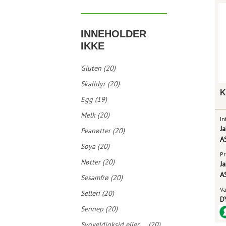
INNEHOLDER
IKKE
Gluten (20)
Skalldyr (20)
Egg (19)
Melk (20)
In
J
Peanøtter (20)
A
Soya (20)
Pr
Nøtter (20)
J
A
Sesamfrø (20)
V
Selleri (20)
D
Sennep (20)
Svoveldioksid eller ... (20)