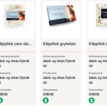
Klippfisk uten skinn og ben
Klippfisk gryteklar
formasjonseier:
Informasjonseier:
Informasjonse
akob og Johan Dybvik
Jakob og Johan Dybvik
Jakob og Jo
S
AS
AS
odusent:
Produsent:
Produsent:
akob og Johan Dybvik
Jakob og Johan Dybvik
Jakob og Jo
S
AS
AS
aremerke:
Varemerke:
Varemerke:
YBVIK
DYBVIK
DYBVIK