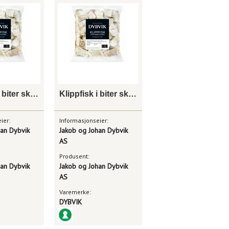
Klippfisk i biter skinn og benfri 1 kg
Klippfisk i biter skinn og benfri 2kg
ier:
Informasjonseier:
han Dybvik
Jakob og Johan Dybvik
AS
Produsent:
han Dybvik
Jakob og Johan Dybvik
AS
Varemerke:
DYBVIK