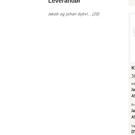
Leverandør
Jakob og johan dybvi... (20)
K
3
In
J
A
Pr
J
A
V
D