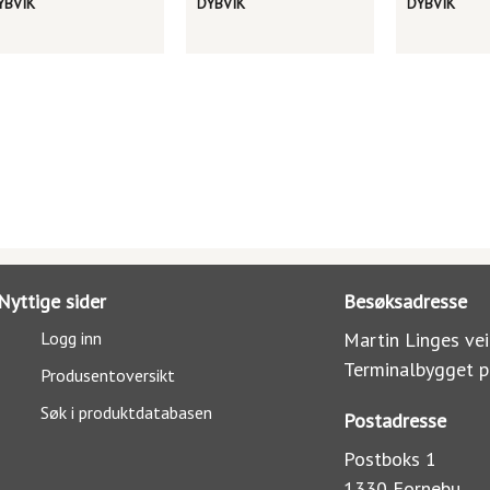
YBVIK
DYBVIK
DYBVIK
Nyttige sider
Besøksadresse
Logg inn
Martin Linges vei
Terminalbygget p
Produsentoversikt
Søk i produktdatabasen
Postadresse
Postboks 1
1330 Fornebu