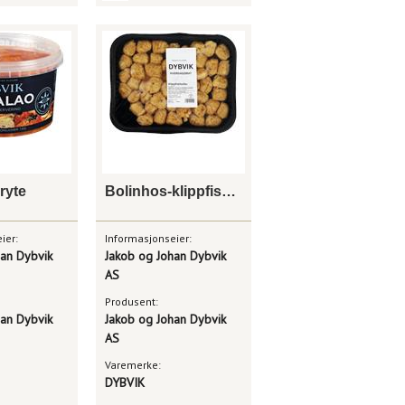
ryte
Bolinhos-klippfiskboller
ier:
Informasjonseier:
han Dybvik
Jakob og Johan Dybvik
AS
Produsent:
han Dybvik
Jakob og Johan Dybvik
AS
Varemerke:
DYBVIK