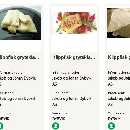
Klippfisk gryteklare serv.stykker
Klippfisk gryteklar loins
formasjonseier:
Informasjonseier:
Informasjonse
akob og Johan Dybvik
Jakob og Johan Dybvik
Jakob og Jo
S
AS
AS
odusent:
Produsent:
Produsent:
akob og Johan Dybvik
Jakob og Johan Dybvik
Jakob og Jo
S
AS
AS
aremerke:
Varemerke:
Varemerke:
YBVIK
DYBVIK
DYBVIK