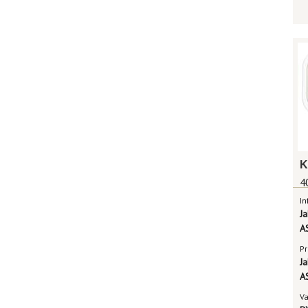
4
In
J
A
Pr
J
A
V