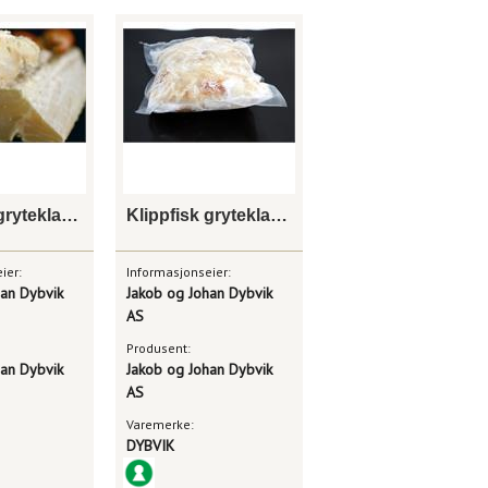
Klippfisk gryteklar loins extra
Klippfisk gryteklar biter
ier:
Informasjonseier:
han Dybvik
Jakob og Johan Dybvik
AS
Produsent:
han Dybvik
Jakob og Johan Dybvik
AS
Varemerke:
DYBVIK