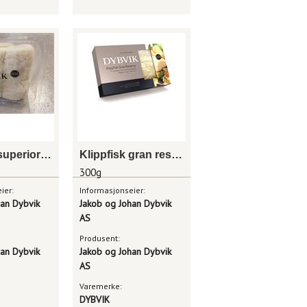
Klippfisk superior skinn og benfri 1 kg dybvik
Klippfisk gran reserva modnet 300g dybvik
300g
ier:
Informasjonseier:
han Dybvik
Jakob og Johan Dybvik
AS
Produsent:
han Dybvik
Jakob og Johan Dybvik
AS
Varemerke:
DYBVIK