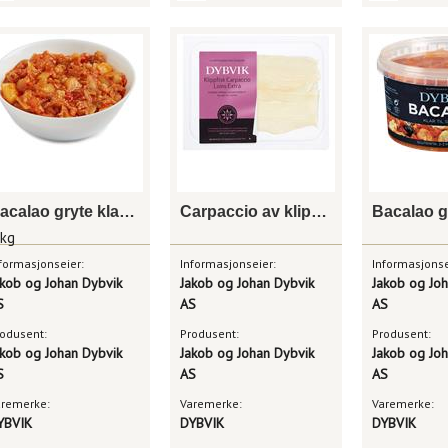
Bacalao gryte klar til servering
Carpaccio av klippfisk loins exstra
Bacalao g
 kg
formasjonseier:
Informasjonseier:
Informasjonse
akob og Johan Dybvik
Jakob og Johan Dybvik
Jakob og Jo
S
AS
AS
odusent:
Produsent:
Produsent:
akob og Johan Dybvik
Jakob og Johan Dybvik
Jakob og Jo
S
AS
AS
aremerke:
Varemerke:
Varemerke:
YBVIK
DYBVIK
DYBVIK