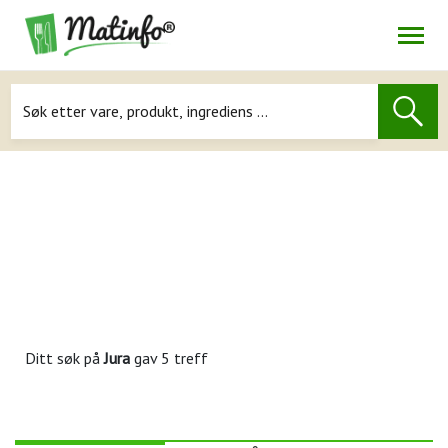
Åpne
Navigasjon
Ditt søk på
Jura
gav 5 treff