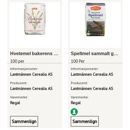
Hvetemel bakerens utvalgte 2kg
Speltmel sammalt grov 1kg
100 per
100 Per
Informasjonseier:
Informasjonseier:
Lantmännen Cerealia AS
Lantmännen Cerealia AS
Produsent:
Produsent:
Lantmännen Cerealia AS
Lantmännen Cerealia AS
Varemerke:
Varemerke:
Regal
Regal
Sammenlign
Sammenlign