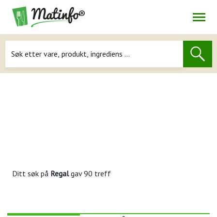
Åpne
Navigasjon
Ditt søk på
Regal
gav 90 treff