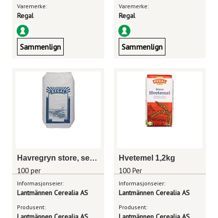
Varemerke:
Varemerke:
Regal
Regal
Sammenlign
Sammenlign
Havregryn store, sekk 20kg
Hvetemel 1,2kg
100 per
100 Per
Informasjonseier:
Informasjonseier:
Lantmännen Cerealia AS
Lantmännen Cerealia AS
Produsent:
Produsent:
Lantmännen Cerealia AS
Lantmännen Cerealia AS