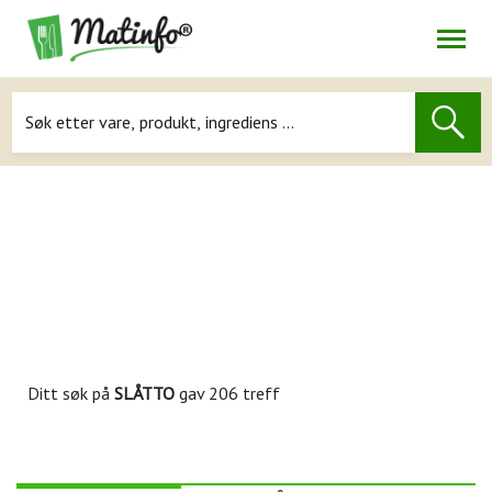
Åpne
Navigasjon
Ditt søk på
SLÅTTO
gav 206 treff