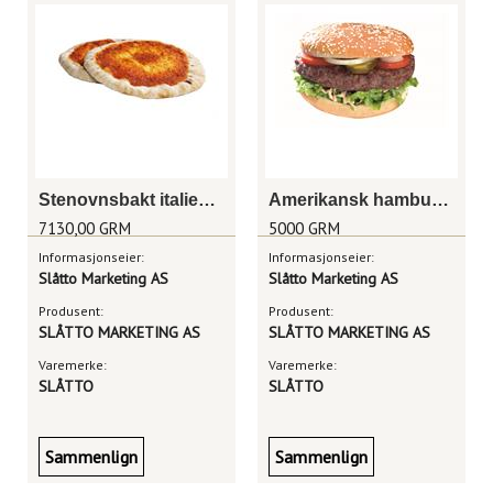
Stenovnsbakt italiensk pizzabunn m/saus 29cm
Amerikansk hamburger 250g
7130,00 GRM
5000 GRM
Informasjonseier:
Informasjonseier:
Slåtto Marketing AS
Slåtto Marketing AS
Produsent:
Produsent:
SLÅTTO MARKETING AS
SLÅTTO MARKETING AS
Varemerke:
Varemerke:
SLÅTTO
SLÅTTO
Sammenlign
Sammenlign