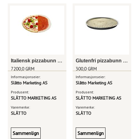
Italiensk pizzabunn m/saus 30cm, rå
Glutenfri pizzabunn amerikansk 30cm, i alu. Form
7200,0 GRM
300,0 GRM
Informasjonseier:
Informasjonseier:
Slåtto Marketing AS
Slåtto Marketing AS
Produsent:
Produsent:
SLÅTTO MARKETING AS
SLÅTTO MARKETING AS
Varemerke:
Varemerke:
SLÅTTO
SLÅTTO
Sammenlign
Sammenlign