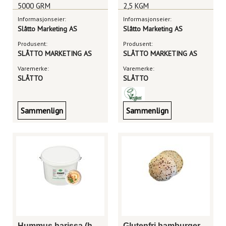
5000 GRM
2,5 KGM
Informasjonseier:
Informasjonseier:
Slåtto Marketing AS
Slåtto Marketing AS
Produsent:
Produsent:
SLÅTTO MARKETING AS
SLÅTTO MARKETING AS
Varemerke:
Varemerke:
SLÅTTO
SLÅTTO
Sammenlign
Sammenlign
Hummus harissa (hot & spicy) 2,5kg
Glutenfri hamburgerbrød 100g