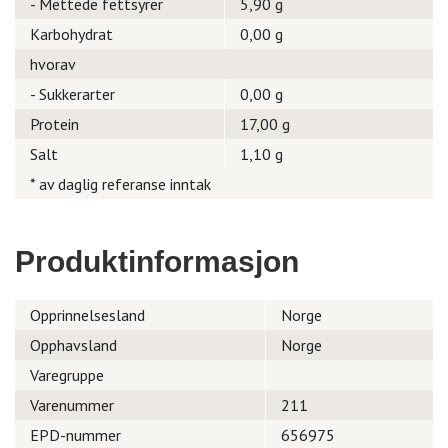
- Mettede fettsyrer
5,90 g
Karbohydrat
0,00 g
hvorav
- Sukkerarter
0,00 g
Protein
17,00 g
Salt
1,10 g
* av daglig referanse inntak
Produktinformasjon
Opprinnelsesland
Norge
Opphavsland
Norge
Varegruppe
Varenummer
211
EPD-nummer
656975