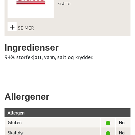
SLÅTTO
+
SE MER
Ingredienser
94% storfekjøtt, vann, salt og krydder.
Allergener
Allergen
Gluten
Nei
Skalldyr
Nei