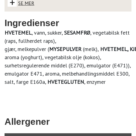
+
SE MER
Ingredienser
HVETEMEL
, vann, sukker,
SESAMFRØ
, vegetabilsk fett
(raps, fullherdet raps),
gjær,
melkepulver
(
MYSEPULVER
(melk),
HVETEMEL
,
KJ
aroma (yoghurt
), vegetabilsk olje (kokos),
surhetsregulerende middel (E270), emulgator (E471)),
emulgator E471, aroma, melbehandlingsmiddel E300,
salt, farge E160a,
HVETEGLUTEN
, enzymer
Allergener