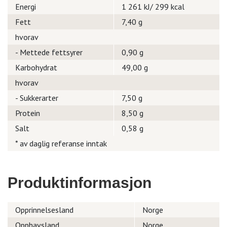
Energi
1 261 kJ/ 299 kcal
Fett
7,40 g
hvorav
- Mettede fettsyrer
0,90 g
Karbohydrat
49,00 g
hvorav
- Sukkerarter
7,50 g
Protein
8,50 g
Salt
0,58 g
* av daglig referanse inntak
Produktinformasjon
Opprinnelsesland
Norge
Opphavsland
Norge