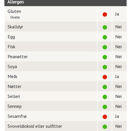
Allergen
Gluten
Ja
Hvete
Skalldyr
Nei
Egg
Nei
Fisk
Nei
Peanøtter
Nei
Soya
Nei
Melk
Ja
Nøtter
Nei
Selleri
Nei
Sennep
Nei
Sesamfrø
Ja
Svoveldioksid eller sulfitter
Nei