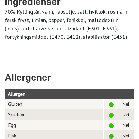
Ingredienser
70% Kyllinglår, vann, rapsolje, salt, hvitløk, rosmarin
fersk fryst, timian, pepper, fenikkel, maltodextrin
(mais), potetstivelse, antioksidant (E301, E331),
fortykningsmiddel (E470, E412), stabilisator (E451)
Allergener
Allergen
Gluten
Nei
Skalldyr
Nei
Egg
Nei
Fisk
Nei