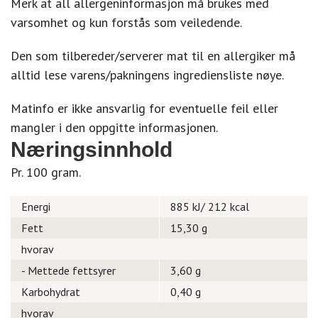
Merk at all allergeninformasjon må brukes med
varsomhet og kun forstås som veiledende.
Den som tilbereder/serverer mat til en allergiker må
alltid lese varens/pakningens ingrediensliste nøye.
Matinfo er ikke ansvarlig for eventuelle feil eller
mangler i den oppgitte informasjonen.
Næringsinnhold
Pr. 100 gram.
Energi
885 kJ/ 212 kcal
Fett
15,30 g
hvorav
- Mettede fettsyrer
3,60 g
Karbohydrat
0,40 g
hvorav