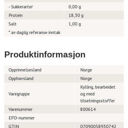
- Sukkerarter
0,00 g
Protein
18,30 g
Salt
1,00 g
* av daglig referanse inntak
Produktinformasjon
Opprinnelsesland
Norge
Opphavsland
Norge
Kylling, bearbeidet
Varegruppe
og med
tilsetningsstoffer
Varenummer
800614
EPD-nummer
GTIN
07090058930742