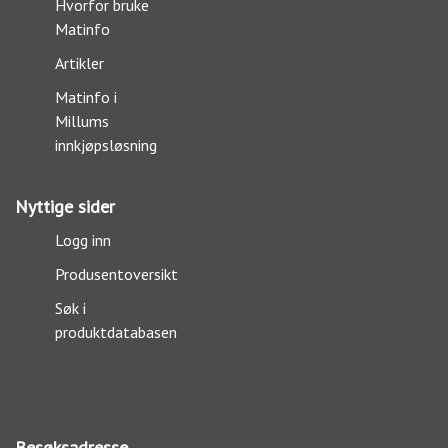
Hvorfor bruke
Matinfo
Artikler
Matinfo i
Millums
innkjøpsløsning
Nyttige sider
Logg inn
Produsentoversikt
Søk i
produktdatabasen
Besøksadresse