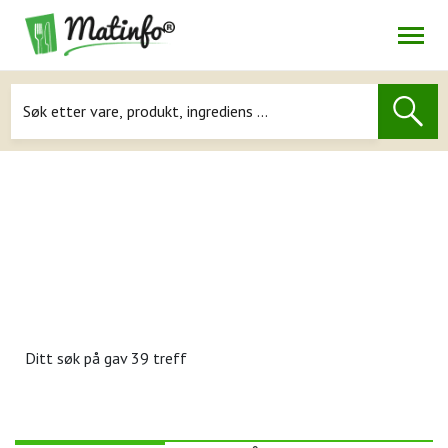
Åpne
Navigasjon
Ditt søk på
gav 39 treff