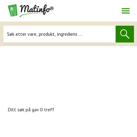
Åpne
Navigasjon
Ditt søk på
gav 0 treff