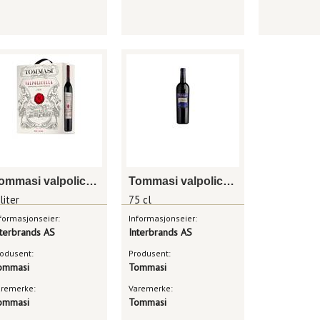
Tommasi valpolicella
Tommasi valpolicella classico superiore ripasso
liter
75 cl
formasjonseier:
Informasjonseier:
nterbrands AS
Interbrands AS
odusent:
Produsent:
ommasi
Tommasi
aremerke:
Varemerke:
ommasi
Tommasi