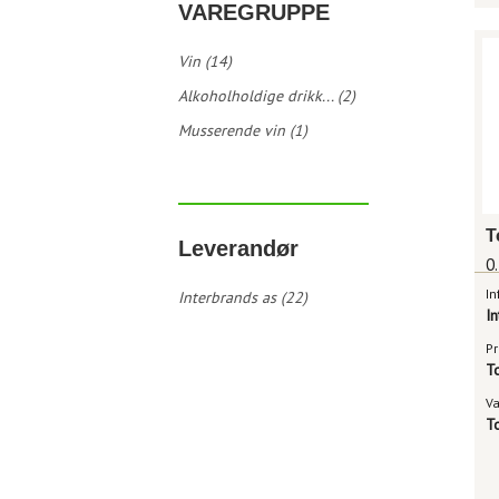
VAREGRUPPE
Vin (14)
Alkoholholdige drikk... (2)
Musserende vin (1)
Leverandør
0.
In
Interbrands as (22)
I
Pr
T
V
T