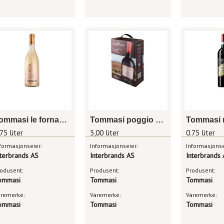
Tommasi le fornaci lugana docg
Tommasi poggio al tufo rompicollo
75 liter
3,00 liter
0.75 liter
formasjonseier:
Informasjonseier:
Informasjonse
nterbrands AS
Interbrands AS
Interbrands
odusent:
Produsent:
Produsent:
ommasi
Tommasi
Tommasi
aremerke:
Varemerke:
Varemerke:
ommasi
Tommasi
Tommasi