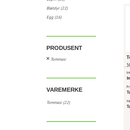
Bløtdyr (22)
Egg (16)
PRODUSENT
Tommasi
3
In
I
Pr
VAREMERKE
T
V
Tommasi (22)
T