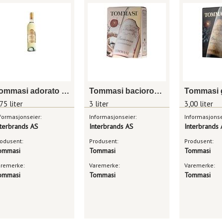
Tommasi adorato appassionato
Tommasi baciorosa appassionato rosé
75 liter
3 liter
3,00 liter
formasjonseier:
Informasjonseier:
Informasjonse
nterbrands AS
Interbrands AS
Interbrands
odusent:
Produsent:
Produsent:
ommasi
Tommasi
Tommasi
aremerke:
Varemerke:
Varemerke:
ommasi
Tommasi
Tommasi