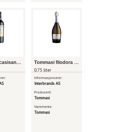
Tommasi casisano rosso di montalcino
Tommasi filodora prosecco
0.75 liter
ier:
Informasjonseier:
 AS
Interbrands AS
Produsent:
Tommasi
Varemerke:
Tommasi