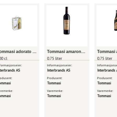
Tommasi adorato appassionato
Tommasi amarone classico ca'florian riserva
00 cl
0.75 liter
0.75 liter
formasjonseier:
Informasjonseier:
Informasjonse
nterbrands AS
Interbrands AS
Interbrands
odusent:
Produsent:
Produsent:
ommasi
Tommasi
Tommasi
aremerke:
Varemerke:
Varemerke:
ommasi
Tommasi
Tommasi