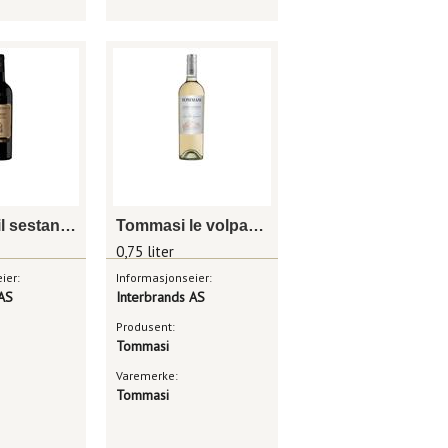
Tommasi il sestante ripasso valpolicella superiore i pianeti
Tommasi le volpare soave classico
0,75 liter
ier:
Informasjonseier:
 AS
Interbrands AS
Produsent:
Tommasi
Varemerke:
Tommasi