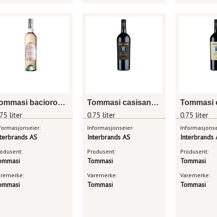
Tommasi baciorosa appassionato rosé
Tommasi casisano brunello di montalcino
75 liter
0.75 liter
0.75 liter
formasjonseier:
Informasjonseier:
Informasjonse
nterbrands AS
Interbrands AS
Interbrands
odusent:
Produsent:
Produsent:
ommasi
Tommasi
Tommasi
aremerke:
Varemerke:
Varemerke:
ommasi
Tommasi
Tommasi