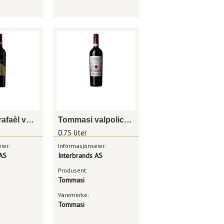
Tommasi rafaèl valpolicella classico superiore
Tommasi valpolicella
0.75 liter
ier:
Informasjonseier:
 AS
Interbrands AS
Produsent:
Tommasi
Varemerke:
Tommasi