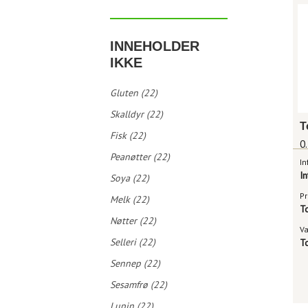
INNEHOLDER
IKKE
Gluten (22)
Skalldyr (22)
Fisk (22)
0.
Peanøtter (22)
In
I
Soya (22)
Pr
Melk (22)
T
Nøtter (22)
V
Selleri (22)
T
Sennep (22)
Sesamfrø (22)
Lupin (22)