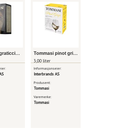
Tommasi graticcio appassionato
Tommasi pinot grigio
3,00 liter
ier:
Informasjonseier:
 AS
Interbrands AS
Produsent:
Tommasi
Varemerke:
Tommasi