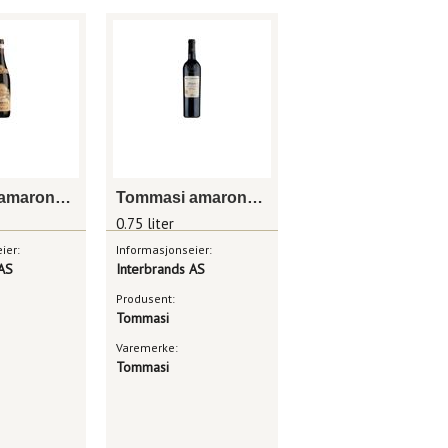
Tommasi amarone della valpolicella classico
Tommasi amarone monte masua valpolicella classico il sestante
0.75 liter
ier:
Informasjonseier:
 AS
Interbrands AS
Produsent:
Tommasi
Varemerke:
Tommasi