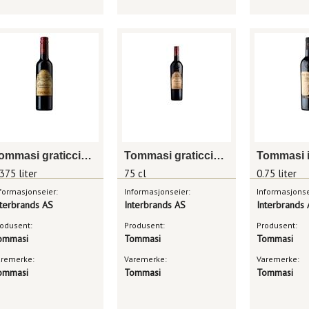
Tommasi graticcio appassionato
Tommasi graticcio appassionato
375 liter
75 cl
0.75 liter
formasjonseier:
Informasjonseier:
Informasjonse
nterbrands AS
Interbrands AS
Interbrands
odusent:
Produsent:
Produsent:
ommasi
Tommasi
Tommasi
aremerke:
Varemerke:
Varemerke:
ommasi
Tommasi
Tommasi