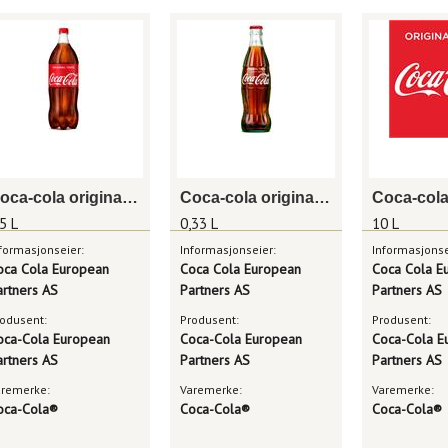
Coca-cola original taste 1,5 l
Coca-cola original taste 0,33 l glassflaske
5 L
0,33 L
10 L
formasjonseier:
Informasjonseier:
Informasjonse
oca Cola European
Coca Cola European
Coca Cola E
artners AS
Partners AS
Partners AS
odusent:
Produsent:
Produsent:
oca-Cola European
Coca-Cola European
Coca-Cola E
artners AS
Partners AS
Partners AS
aremerke:
Varemerke:
Varemerke:
oca-Cola®
Coca-Cola®
Coca-Cola®