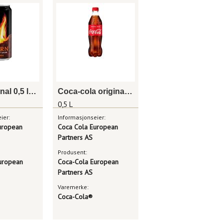
Burn original 0,5 l boks
Coca-cola original taste 0,5 l
0,5 L
ier:
Informasjonseier:
uropean
Coca Cola European
Partners AS
Produsent:
uropean
Coca-Cola European
Partners AS
Varemerke:
Coca-Cola®