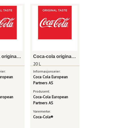
Coca-cola original taste 10 l bag in box
Coca-cola original taste 20 l bag in box
20 L
ier:
Informasjonseier:
uropean
Coca Cola European
Partners AS
Produsent:
uropean
Coca-Cola European
Partners AS
Varemerke:
Coca-Cola®