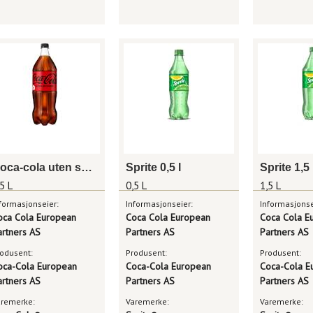
Coca-cola uten sukker 1,5 l
Sprite 0,5 l
Sprite 1,5 
5 L
0,5 L
1,5 L
formasjonseier:
Informasjonseier:
Informasjonse
oca Cola European
Coca Cola European
Coca Cola E
artners AS
Partners AS
Partners AS
odusent:
Produsent:
Produsent:
oca-Cola European
Coca-Cola European
Coca-Cola E
artners AS
Partners AS
Partners AS
aremerke:
Varemerke:
Varemerke: