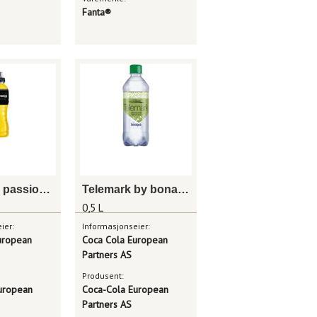
Fanta®
Powerade passionfruit 0,5 l
Telemark by bonaqua eple med kullsyre 0,5 l
0,5 L
ier:
Informasjonseier:
uropean
Coca Cola European
Partners AS
Produsent:
uropean
Coca-Cola European
Partners AS