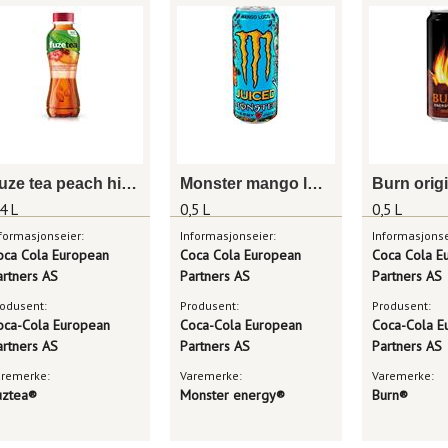
Fuze tea peach hibiscus 0,4 l
Monster mango loco 0,5 l boks
4 L
0,5 L
0,5 L
formasjonseier:
Informasjonseier:
Informasjonse
oca Cola European
Coca Cola European
Coca Cola E
artners AS
Partners AS
Partners AS
odusent:
Produsent:
Produsent:
oca-Cola European
Coca-Cola European
Coca-Cola E
artners AS
Partners AS
Partners AS
aremerke:
Varemerke:
Varemerke:
uztea®
Monster energy®
Burn®