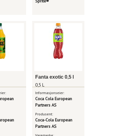
Sprite®
Fanta exotic 0,5 l
0,5 L
ier:
Informasjonseier:
uropean
Coca Cola European
Partners AS
Produsent:
uropean
Coca-Cola European
Partners AS
Varemerke: