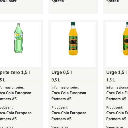
oca-Cola®
Sprite®
Sprite®
prite zero 1,5 l
Urge 0,5 l
Urge 1,5 l
5 L
0,5 L
1,5 L
formasjonseier:
Informasjonseier:
Informasjonse
oca Cola European
Coca Cola European
Coca Cola E
artners AS
Partners AS
Partners AS
odusent:
Produsent:
Produsent:
oca-Cola European
Coca-Cola European
Coca-Cola E
artners AS
Partners AS
Partners AS
aremerke:
Varemerke:
Varemerke: