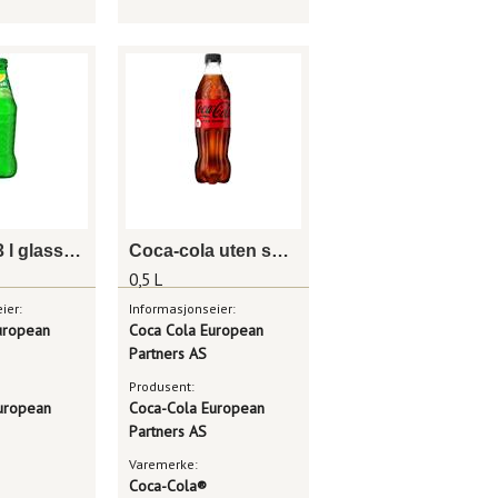
Sprite 0,33 l glassflaske
Coca-cola uten sukker 0,5 l
0,5 L
ier:
Informasjonseier:
uropean
Coca Cola European
Partners AS
Produsent:
uropean
Coca-Cola European
Partners AS
Varemerke:
Coca-Cola®