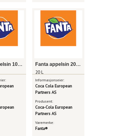
Fanta appelsin 10 l bag in box
Fanta appelsin 20 l bag in box
20 L
ier:
Informasjonseier:
uropean
Coca Cola European
Partners AS
Produsent:
uropean
Coca-Cola European
Partners AS
Varemerke:
Fanta®