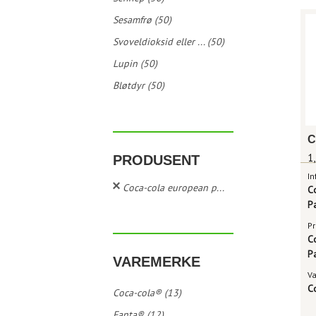
Sesamfrø (50)
Svoveldioksid eller ... (50)
Lupin (50)
Bløtdyr (50)
1,
PRODUSENT
In
Coca-cola european p...
C
P
Pr
C
P
VAREMERKE
V
C
Coca-cola® (13)
Fanta® (12)