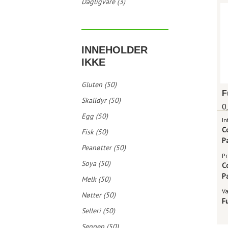
Dagligvare (3)
INNEHOLDER
IKKE
Gluten (50)
Skalldyr (50)
0,
Egg (50)
In
C
Fisk (50)
P
Peanøtter (50)
Pr
Soya (50)
C
P
Melk (50)
V
Nøtter (50)
F
Selleri (50)
Sennep (50)