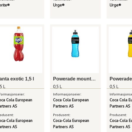
prite®
Urge®
Urge®
anta exotic 1,5 l
Powerade mountain blast 0,5 l
5 L
0,5 L
0,5 L
formasjonseier:
Informasjonseier:
Informasjonse
oca Cola European
Coca Cola European
Coca Cola E
artners AS
Partners AS
Partners AS
odusent:
Produsent:
Produsent:
oca-Cola European
Coca-Cola European
Coca-Cola E
artners AS
Partners AS
Partners AS