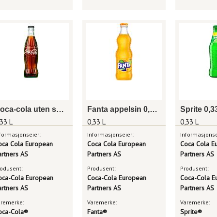
Coca-cola uten sukker 0,33 l glassflaske
Fanta appelsin 0,33 l glassflaske
,33 L
0,33 L
0,33 L
formasjonseier:
Informasjonseier:
Informasjonse
oca Cola European
Coca Cola European
Coca Cola E
artners AS
Partners AS
Partners AS
odusent:
Produsent:
Produsent:
oca-Cola European
Coca-Cola European
Coca-Cola E
artners AS
Partners AS
Partners AS
aremerke:
Varemerke:
Varemerke:
oca-Cola®
Fanta®
Sprite®