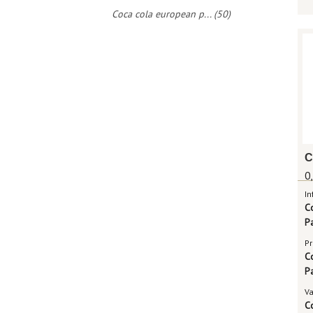
Coca cola european p... (50)
0
In
C
P
Pr
C
P
V
C