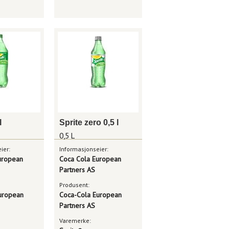
l
Sprite zero 0,5 l
0,5 L
ier:
Informasjonseier:
uropean
Coca Cola European
Partners AS
Produsent:
uropean
Coca-Cola European
Partners AS
Varemerke: