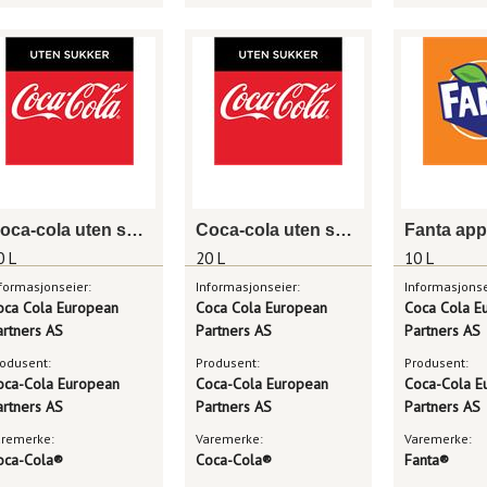
Coca-cola uten sukker 10 l bag in box
Coca-cola uten sukker 20 l bag in box
0 L
20 L
10 L
formasjonseier:
Informasjonseier:
Informasjonse
oca Cola European
Coca Cola European
Coca Cola E
artners AS
Partners AS
Partners AS
odusent:
Produsent:
Produsent:
oca-Cola European
Coca-Cola European
Coca-Cola E
artners AS
Partners AS
Partners AS
aremerke:
Varemerke:
Varemerke:
oca-Cola®
Coca-Cola®
Fanta®