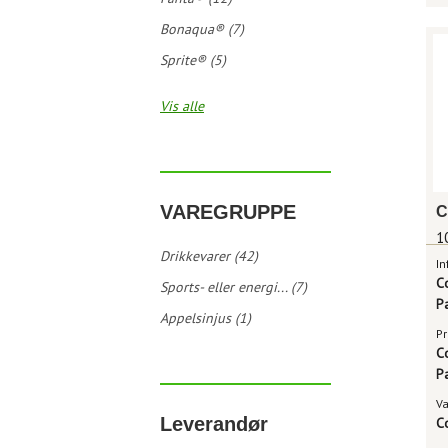
Bonaqua® (7)
Sprite® (5)
Vis alle
VAREGRUPPE
1
Drikkevarer (42)
In
C
Sports- eller energi... (7)
P
Appelsinjus (1)
Pr
C
P
V
Leverandør
C