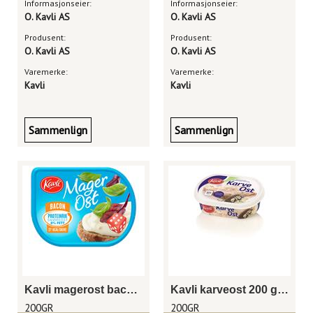
Informasjonseier:
Informasjonseier:
O. Kavli AS
O. Kavli AS
Produsent:
Produsent:
O. Kavli AS
O. Kavli AS
Varemerke:
Varemerke:
Kavli
Kavli
Sammenlign
Sammenlign
Kavli magerost bacon 200 gram beger
Kavli karveost 200 gram beger
200GR
200GR