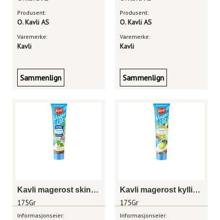
Produsent:
Produsent:
O. Kavli AS
O. Kavli AS
Varemerke:
Varemerke:
Kavli
Kavli
Sammenlign
Sammenlign
Kavli magerost skinke 175 gram tube
Kavli magerost kylling 175 gram tube
175Gr
175Gr
Informasjonseier:
Informasjonseier: