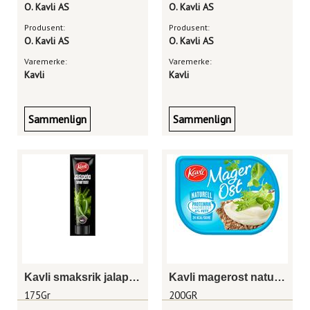
O. Kavli AS
O. Kavli AS
Produsent:
Produsent:
O. Kavli AS
O. Kavli AS
Varemerke:
Varemerke:
Kavli
Kavli
Sammenlign
Sammenlign
Kavli smaksrik jalapeño 175 gram tube
Kavli magerost naturell 200 gram beger
175Gr
200GR