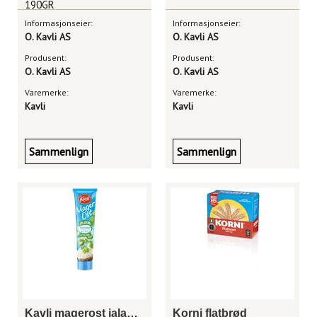
190GR
Informasjonseier:
Informasjonseier:
O. Kavli AS
O. Kavli AS
Produsent:
Produsent:
O. Kavli AS
O. Kavli AS
Varemerke:
Varemerke:
Kavli
Kavli
Sammenlign
Sammenlign
Kavli magerost jalapeño
Korni flatbrød