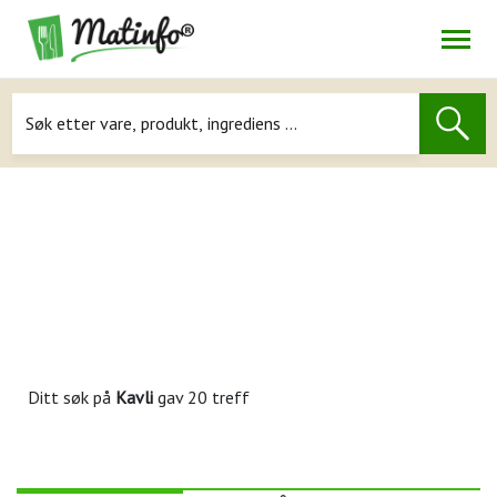
Åpne
Navigasjon
Ditt søk på
Kavli
gav 20 treff