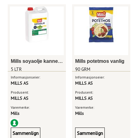
Mills soyaolje kanne 5 liter
Mills potetmos vanlig
5 LTR
90 GRM
Informasjonseier:
Informasjonseier:
MILLS AS
MILLS AS
Produsent:
Produsent:
MILLS AS
MILLS AS
Varemerke:
Varemerke:
Mills
Mills
Sammenlign
Sammenlign