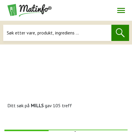
Åpne
Navigasjon
Ditt søk på
MILLS
gav 105 treff