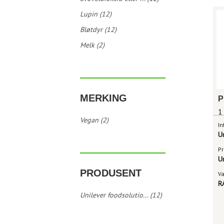
Lupin (12)
Bløtdyr (12)
Melk (2)
MERKING
1
Vegan (2)
In
U
Pr
U
PRODUSENT
V
R
Unilever foodsolutio... (12)