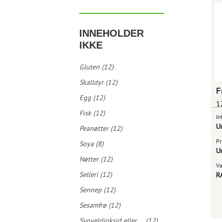
INNEHOLDER
IKKE
Gluten (12)
Skalldyr (12)
Egg (12)
1
Fisk (12)
In
U
Peanøtter (12)
Pr
Soya (8)
U
Nøtter (12)
V
Selleri (12)
R
Sennep (12)
Sesamfrø (12)
Svoveldioksid eller ... (12)