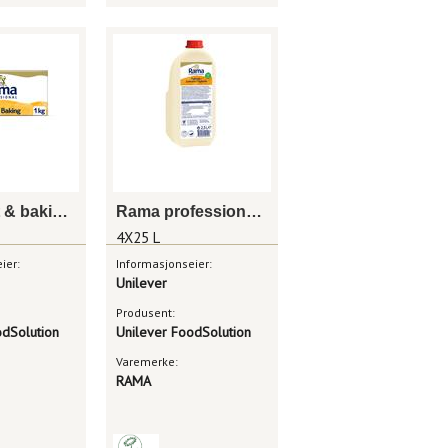
Rama mat & baking 12 x 1kg
Rama professional flytende margarin, melkefri 4x2,5 l
4X25 L
ier:
Informasjonseier:
Unilever
Produsent:
odSolution
Unilever FoodSolution
Varemerke:
RAMA