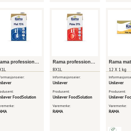
Rama professional mat 15% 8x1l
Rama professional piske 31% 8x1l
X1L
8X1L
12 X 1 kg
formasjonseier:
Informasjonseier:
Informasjonse
nilever
Unilever
Unilever
odusent:
Produsent:
Produsent:
nilever FoodSolution
Unilever FoodSolution
Unilever Fo
aremerke:
Varemerke:
Varemerke:
AMA
RAMA
RAMA