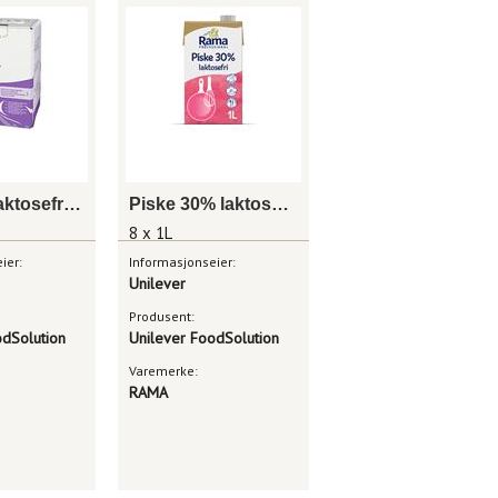
Mat 15% laktosefri 10l bib rama professional
Piske 30% laktosefri 1l rama professional
8 x 1L
ier:
Informasjonseier:
Unilever
Produsent:
odSolution
Unilever FoodSolution
Varemerke:
RAMA