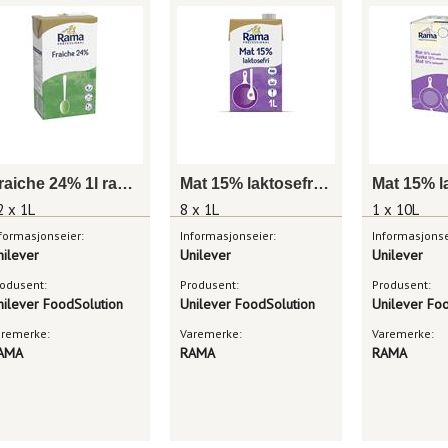
Fraiche 24% 1l rama professional
Mat 15% laktosefri 1l rama professional
2 x 1L
8 x 1L
1 x 10L
formasjonseier:
Informasjonseier:
Informasjonse
nilever
Unilever
Unilever
odusent:
Produsent:
Produsent:
nilever FoodSolution
Unilever FoodSolution
Unilever Fo
aremerke:
Varemerke:
Varemerke:
AMA
RAMA
RAMA