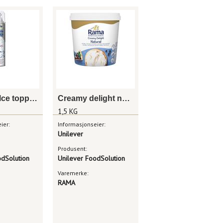
Creme dolce topping (spraykrem) 500ml rama professional
Creamy delight naturell rama 1,5kg
1,5 KG
ier:
Informasjonseier:
Unilever
Produsent:
odSolution
Unilever FoodSolution
Varemerke:
RAMA