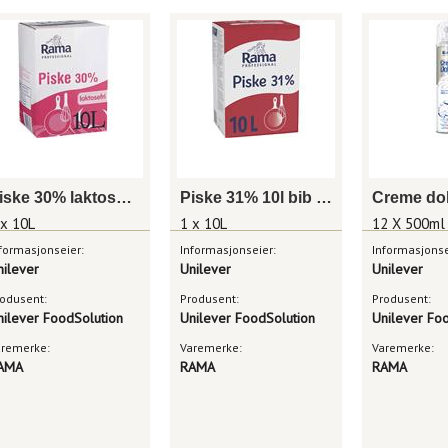
Piske 30% laktosefri 10l bib rama professional
Piske 31% 10l bib rama professional multipurpose
 x 10L
1 x 10L
12 X 500ml
formasjonseier:
Informasjonseier:
Informasjonse
nilever
Unilever
Unilever
odusent:
Produsent:
Produsent:
nilever FoodSolution
Unilever FoodSolution
Unilever Fo
aremerke:
Varemerke:
Varemerke:
AMA
RAMA
RAMA