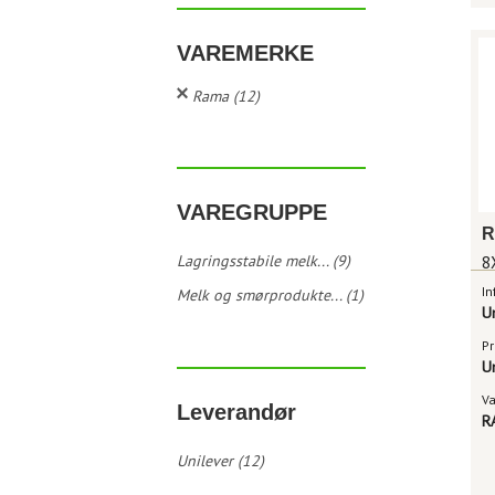
VAREMERKE
Rama (12)
VAREGRUPPE
Lagringsstabile melk... (9)
8
In
Melk og smørprodukte... (1)
U
Pr
U
V
Leverandør
R
Unilever (12)